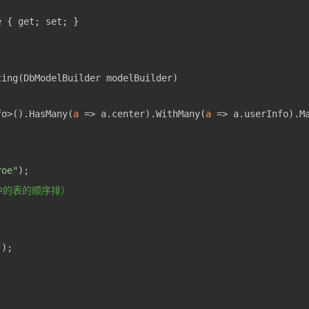
fo>().HasMany(
a
 =>
 a.center).WithMany(
a
 =>
 a.userInfo).M
roe"
中的表的顺序排）
"