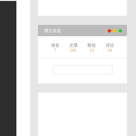
博主信息
排名
文章
粉丝
评论
7
192
15
16