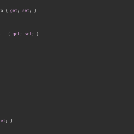
fo { 
get
; 
set
s   { 
get
; 
set
set