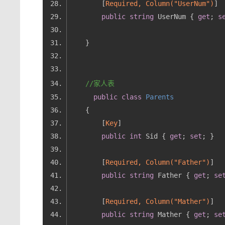
        [
Required, Column(
"UserNum"
)
public
string
 UserNum { 
get
; 
s
//家人表
public
class
Parents
        [
Key
public
int
 Sid { 
get
; 
set
        [
Required, Column(
"Father"
)
public
string
 Father { 
get
; 
se
        [
Required, Column(
"Mather"
)
public
string
 Mather { 
get
; 
se