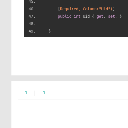
        [
Required, Column(
"Uid"
)
public
int
 Uid { 
get
; 
set

