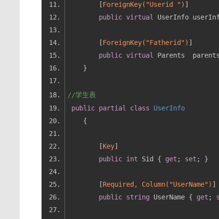
        [
ForeignKey(
"Userid "
)
public
virtual
 UserInfo userIn
        [
ForeignKey(
"Fatherid"
)
public
virtual
 Parents  parent
//学生表
public
partial
class
UserInfo
        [
Key
public
int
 Sid { 
get
; 
set
        [
Required, Column(
"UserName"
)
public
string
 UserName { 
get
; 