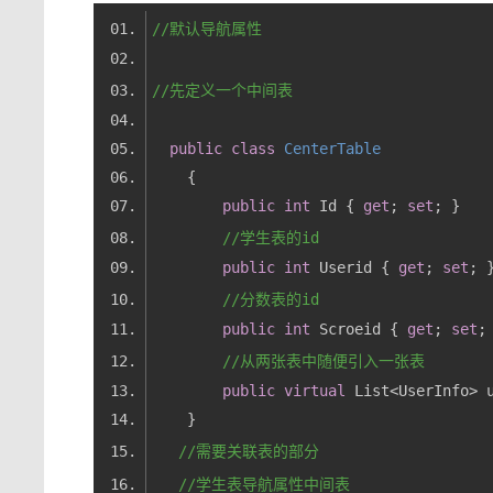
//默认导航属性
//先定义一个中间表
public
class
CenterTable
public
int
 Id { 
get
; 
set
//学生表的id 
public
int
 Userid { 
get
; 
set
//分数表的id 
public
int
 Scroeid { 
get
; 
set
//从两张表中随便引入一张表
public
virtual
 List<UserInfo> 
//需要关联表的部分
//学生表导航属性中间表