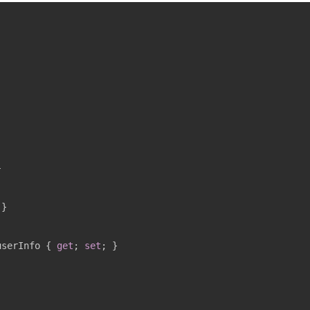
userInfo { 
get
; 
set