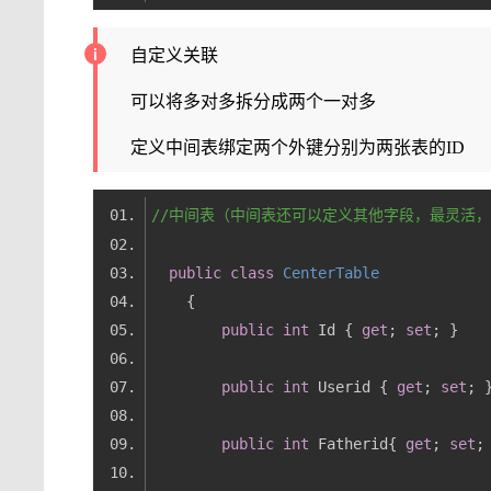
自定义关联
可以将多对多拆分成两个一对多
定义中间表绑定两个外键分别为两张表的ID
//中间表（中间表还可以定义其他字段，最灵活
public
class
CenterTable
public
int
 Id { 
get
; 
set
public
int
 Userid { 
get
; 
set
public
int
 Fatherid{ 
get
; 
set