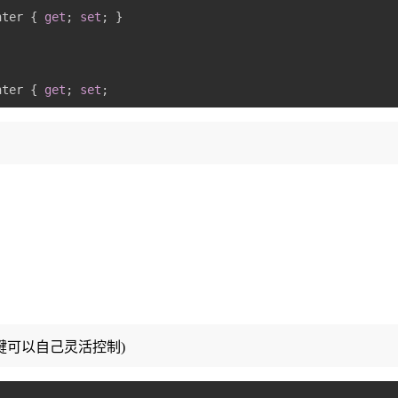
nter { 
get
; 
set
nter { 
get
; 
set
外键可以自己灵活控制)