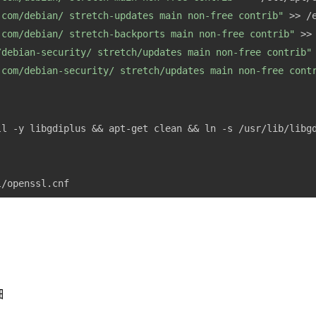
.com/debian/ stretch-updates main non-free contrib"
 >> /
.com/debian/ stretch-backports main non-free contrib"
 >>
/debian-security/ stretch/updates main non-free contrib"
.com/debian-security/ stretch/updates main non-free cont
细