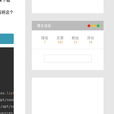
速下载
再将这个
博主信息
排名
文章
粉丝
评论
7
192
15
16
ces.
list
apt/sources.
list
c/apt/sources.
list
sources.
list