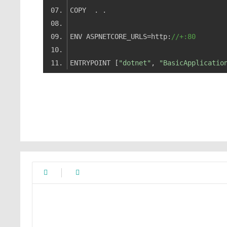
ENV ASPNETCORE_URLS=http:
//+:80
ENTRYPOINT [
"dotnet"
, 
"BasicApplicatio

