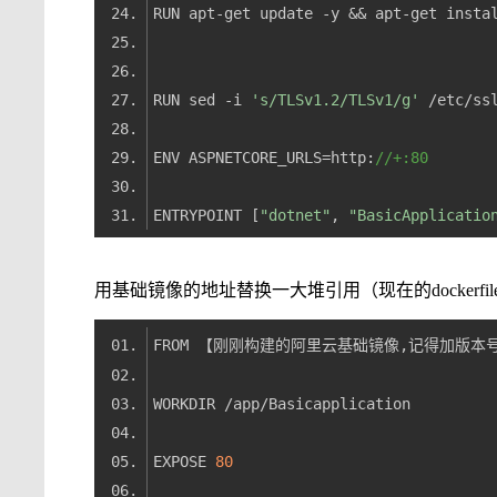
RUN sed -i 
's/TLSv1.2/TLSv1/g'
ENV ASPNETCORE_URLS=http:
//+:80
ENTRYPOINT [
"dotnet"
, 
"BasicApplicatio
用基础镜像的地址替换一大堆引用（现在的dockerfil
EXPOSE 
80