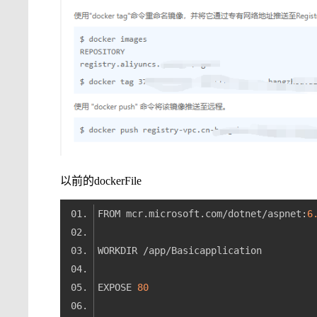
以前的dockerFile
FROM mcr.microsoft.com/dotnet/aspnet:
6
EXPOSE 
80