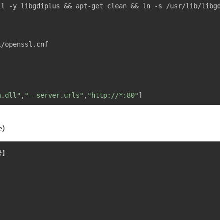
n.dll"
,
"--server.urls"
,
"http://*:80"
e）