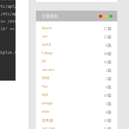
etc/apt/sources.
list
 /etc/apt/sources.
list
文章类别
 >> /etc/apt/sources.
list
Jquery
rib"
 >> /etc/apt/sources.
list
17篇
.net
23篇
AJAX
6篇
Csharp
38篇
EF
10篇
.net mvc
2篇
XML
2篇
Vue
6篇
SQL
10篇
uniapp
3篇
redis
4篇
文件流
10篇
.net core
23篇