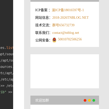
ICP备案 ：
渝ICP备18016597号-1
网站信息：
2018-2026
TNBLOG.NET
技术交流：
群号656732739
联系我们：
contact@tnblog.net
50010702506256
公网安备：
ces.
list
apt/sources.
list
c/apt/sources.
list
sources.
list
etc/apt/sources.
list
 /etc/apt/sources.
list
 >> /etc/apt/sources.
list
rib"
 >> /etc/apt/sources.
list
欢迎加群