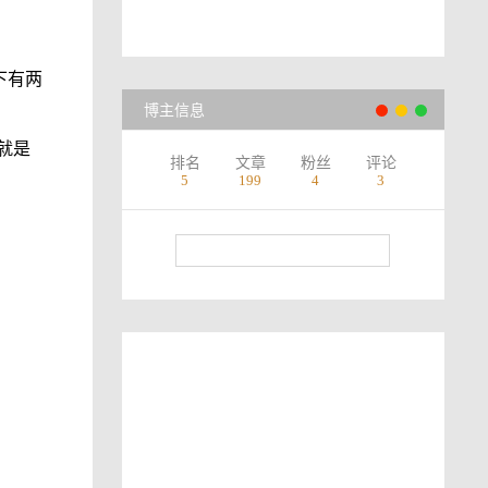
夹”下有两
博主信息
就是
排名
文章
粉丝
评论
5
199
4
3