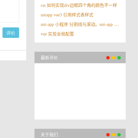
css 如何实现div边框四个角的颜色不一样
uniapp vue3 引用样式表样式
uni-app 小程序 分割线与滚动。uni-app 中占满剩下高度，并且在剩下高度里边滚动
评价
vue 实现全局配置
最新评价
关于我们