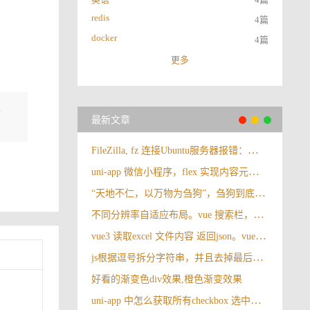
redis
4篇
docker
4篇
更多
学
最新文章
FileZilla, fz 连接Ubuntu服务器报错：错误: 无法和 SFTP 服务器建立 FTP 连接，请选择合适的协议。
uni-app 微信小程序，flex 实现内容元素垂直与水平居中
“天地不仁，以万物为刍狗”，刍狗到底是啥？很多人都理解错了
不同分辨率自适应布局。vue 搜索栏，操作按钮自适应布局
vue3 读取excel 文件内容 返回json。vue3 导入excel
js根据逗号拆分字符串，并且去掉最后一个逗号
好看的渐变色div效果,橙色渐变效果
uni-app 中怎么获取所有checkbox 选中的值