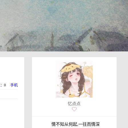
藏：
0
手机
忆点点
情不知从何起,一往而情深
。