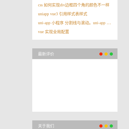
css 如何实现div边框四个角的颜色不一样
uniapp vue3 引用样式表样式
uni-app 小程序 分割线与滚动。uni-app 中占满剩下高度，并且在剩下高度里边滚动
vue 实现全局配置
最新评价
关于我们