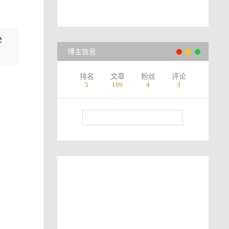
学
博主信息
排名
文章
粉丝
评论
5
199
4
3