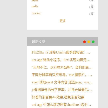
redis
4篇
docker
4篇
更多
最新文章
FileZilla, fz 连接Ubuntu服务器报错：错误: 无法和 SFTP 服务器建立 FTP 连接，请选择合适的协议。
uni-app 微信小程序，flex 实现内容元素垂直与水平居中
“天地不仁，以万物为刍狗”，刍狗到底是啥？很多人都理解错了
不同分辨率自适应布局。vue 搜索栏，操作按钮自适应布局
vue3 读取excel 文件内容 返回json。vue3 导入excel
js根据逗号拆分字符串，并且去掉最后一个逗号
好看的渐变色div效果,橙色渐变效果
uni-app 中怎么获取所有checkbox 选中的值