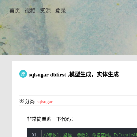
首页
视频
资源
登录
原
sqlsugar dbfirst ,模型生成，实体生成
分类:
sqlsugar
非常简单贴一下代码：
//参数1：路径  参数2：命名空间。IsCreateAt