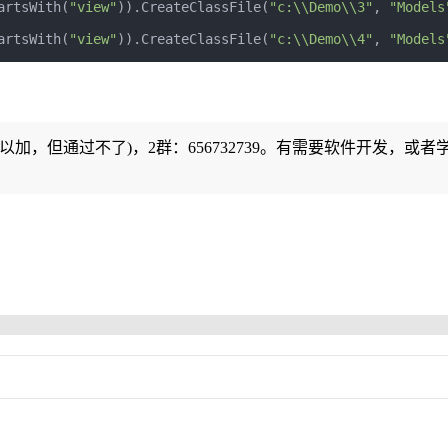
artsWith
(
"view"
)).
CreateClassFile
(
"c:\\Demo\\3"
,
"Models
artsWith
(
"view"
)).
CreateClassFile
(
"c:\\Demo\\4"
,
"Models
可以加，但通过不了)，2群：656732739。有需要软件开发，或者