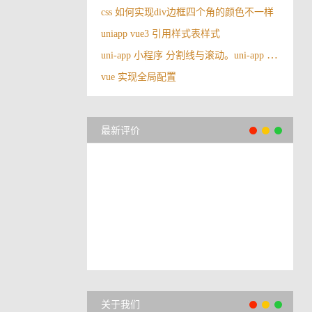
css 如何实现div边框四个角的颜色不一样
uniapp vue3 引用样式表样式
uni-app 小程序 分割线与滚动。uni-app 中占满剩下高度，并且在剩下高度里边滚动
vue 实现全局配置
最新评价
关于我们