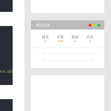
博主信息
排名
文章
粉丝
评论
5
199
4
3
ata.Optimize\\SmartEDU.JobData.Domain\\BasicData"
,
"Smar