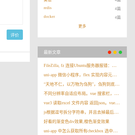
redis
4篇
docker
4篇
更多
评价
最新文章
FileZilla, fz 连接Ubuntu服务器报错：错误: 无法和 SFTP 服务器建立 FTP 连接，请选择合适的协议。
uni-app 微信小程序，flex 实现内容元素垂直与水平居中
“天地不仁，以万物为刍狗”，刍狗到底是啥？很多人都理解错了
不同分辨率自适应布局。vue 搜索栏，操作按钮自适应布局
vue3 读取excel 文件内容 返回json。vue3 导入excel
js根据逗号拆分字符串，并且去掉最后一个逗号
好看的渐变色div效果,橙色渐变效果
uni-app 中怎么获取所有checkbox 选中的值