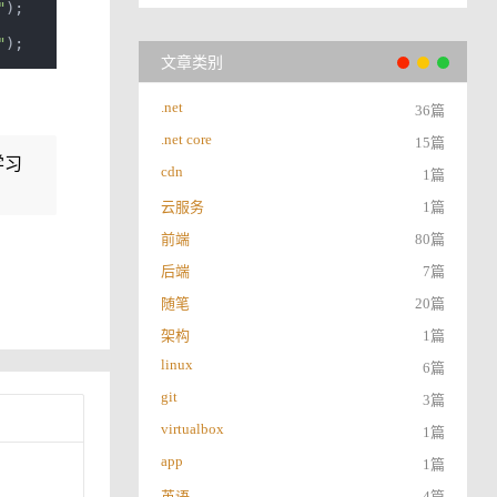
"
);
"
);
文章类别
.net
36篇
.net core
15篇
学习
cdn
1篇
云服务
1篇
前端
80篇
后端
7篇
随笔
20篇
架构
1篇
linux
6篇
git
3篇
virtualbox
1篇
app
1篇
英语
4篇