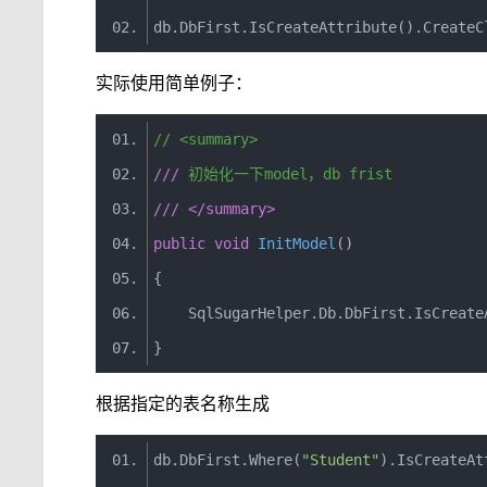
db
.
DbFirst
.
IsCreateAttribute
().
CreateC
实际使用简单例子：
// <summary>
///
 初始化一下model，db frist
///
</summary>
public
void
InitModel
(
)
{
SqlSugarHelper
.
Db
.
DbFirst
.
IsCreate
}
根据指定的表名称生成
db
.
DbFirst
.
Where
(
"Student"
).
IsCreateAt