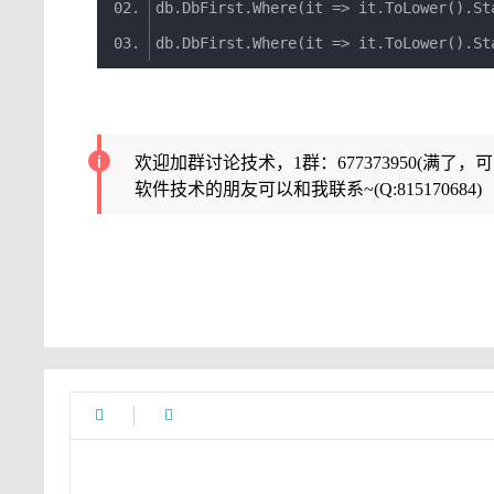
db
.
DbFirst
.
Where
(
it
=>
 it
.
ToLower
().
St
db
.
DbFirst
.
Where
(
it
=>
 it
.
ToLower
().
St
欢迎加群讨论技术，1群：677373950(满了，
软件技术的朋友可以和我联系~(Q:815170684)

