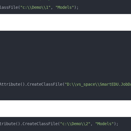
lassFile
(
"c:\\Demo\\1"
,
"Models"
);
Attribute
().
CreateClassFile
(
"D:\\vs_space\\SmartEDU.JobD
tribute
().
CreateClassFile
(
"c:\\Demo\\2"
,
"Models"
);