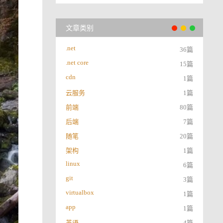
文章类别
.net
36篇
.net core
15篇
cdn
1篇
云服务
1篇
前端
80篇
后端
7篇
随笔
20篇
架构
1篇
linux
6篇
git
3篇
virtualbox
1篇
app
1篇
英语
4篇