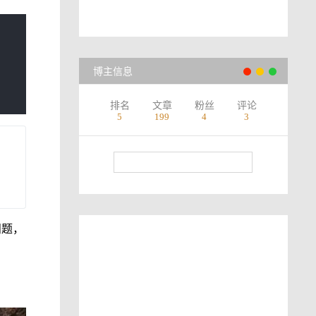
博主信息
排名
文章
粉丝
评论
5
199
4
3
问题，