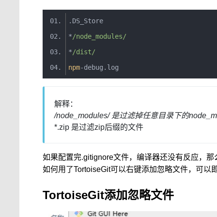
.
DS_Store
*
/node_modules/
*
/dist/
npm
-
debug
.
log
解释：
/node_modules/ 是过滤掉任意目录下的node_m
*.zip 是过滤zip后缀的文件
如果配置完.gitignore文件，编译器还没有反应
如何用了TortoiseGit可以右键添加忽略文件，可
TortoiseGit添加忽略文件