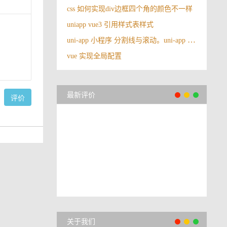
css 如何实现div边框四个角的颜色不一样
uniapp vue3 引用样式表样式
uni-app 小程序 分割线与滚动。uni-app 中占满剩下高度，并且在剩下高度里边滚动
vue 实现全局配置
最新评价
评价
关于我们