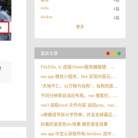
redis
4篇
docker
4篇
更多
最新文章
FileZilla, fz 连接Ubuntu服务器报错：错误: 无法和 SFTP 服务器建立 FTP 连接，请选择合适的协议。
学
uni-app 微信小程序，flex 实现内容元素垂直与水平居中
“天地不仁，以万物为刍狗”，刍狗到底是啥？很多人都理解错了
不同分辨率自适应布局。vue 搜索栏，操作按钮自适应布局
vue3 读取excel 文件内容 返回json。vue3 导入excel
js根据逗号拆分字符串，并且去掉最后一个逗号
好看的渐变色div效果,橙色渐变效果
uni-app 中怎么获取所有checkbox 选中的值