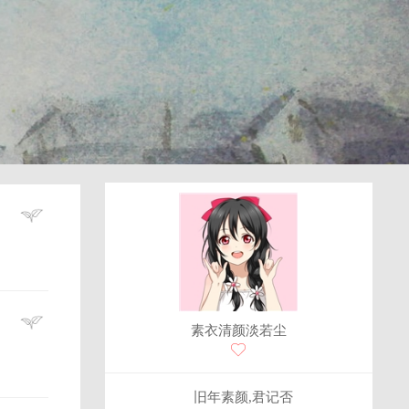
素衣清颜淡若尘
旧年素颜,君记否