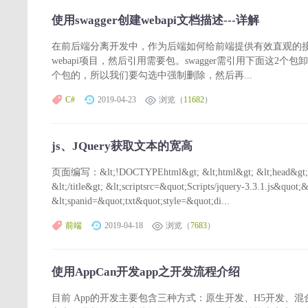
使用swagger创建webapi文档描述---详解
在前后端分离开发中，作为后端如何给前端提供有效直观的接口文
webapi项目，然后引用需要包。swagger需引用下面这2个
个包的，所以我们要勾选中强制删除，然后再...
C#
2019-04-23
浏览（
11682
）
js、JQuery获取文本的宽高
页面编写：&lt;!DOCTYPEhtml&gt; &lt;html&gt; &lt;head&gt;
&lt;/title&gt; &lt;scriptsrc=&quot;Scripts/jquery-3.3.1.js&quot;
&lt;spanid=&quot;txt&quot;style=&quot;di...
前端
2019-04-18
浏览（
7683
）
使用AppCan开发app之开发流程介绍
目前 App的开发主要包含三种方式：原生开发、H5开发、