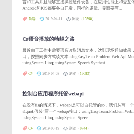
言和工具并且能够直接操控硬件设备，在应用性能上和交互体
Android和IOS都要各自开发，同样的逻辑、界面要写...
前端
2019-04-11
浏览（
10390
）
C#语音播放的崎岖之路
最近由于工作中需要语音读取消息文本，达到现场通知效果，
口，按照同步方式读文本usingEasyTeam.Problem.Web.Api.Models; usin
usingSystem.Linq; usingSystem.Speech.Synthesi...
C#
2019-04-08
浏览（
19683
）
控制台应用程序托管webapi
在没有iis的情况下，webapi是可以自托管的so，我们从写
&quot;假装”写一个webapi接口：usingEasyTeam.Problem.Web.Api.Mode
usingSystem.Linq; usingSystem.Speec...
C#
2019-03-19
浏览（
8744
）