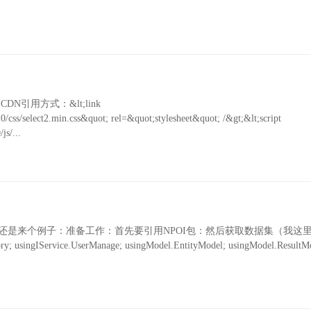
件1、CDN引用方式：&lt;link
c.0/css/select2.min.css&quot; rel=&quot;stylesheet&quot; /&gt;&lt;script
js/...
~还是来个例子：准备工作：首先要引用NPOI包：然后获取数据集（我这
singIService.UserManage; usingModel.EntityModel; usingModel.ResultMo