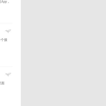
App，
一个接
里面