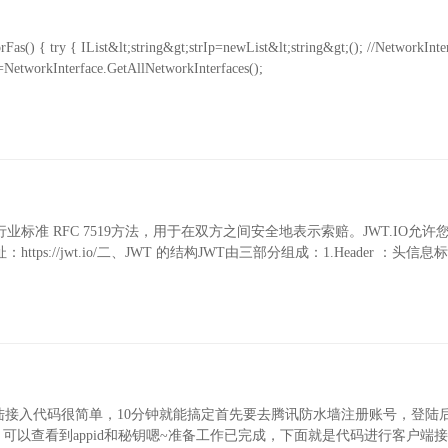
try { IList&lt;string&gt;strIp=newList&lt;string&gt;(); //NetworkInt
Interface.GetAllNetworkInterfaces();
一种开放的行业标准 RFC 7519方法，用于在双方之间安全地表示索赔。JWT.IO允
s://jwt.io/二、JWT 的结构JWT由三部分组成：1.Header ：头信
接入代码很简单，10分钟就能搞定首先要去腾讯防水墙注册账号，登陆
【快速接入】可以查看到appid和秘钥嗯~准备工作已完成，下面就是代码进行客户端