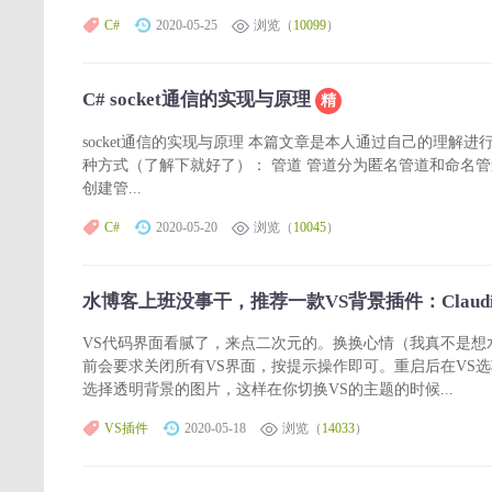
C#
2020-05-25
浏览（
10099
）
C# socket通信的实现与原理
精
socket通信的实现与原理 本篇文章是本人通过自己的理解
种方式（了解下就好了）： 管道 管道分为匿名管道和命名管道 类
创建管...
C#
2020-05-20
浏览（
10045
）
水博客上班没事干，推荐一款VS背景插件：Claudi
VS代码界面看腻了，来点二次元的。换换心情（我真不是想
前会要求关闭所有VS界面，按提示操作即可。重启后在VS选项
选择透明背景的图片，这样在你切换VS的主题的时候...
VS插件
2020-05-18
浏览（
14033
）