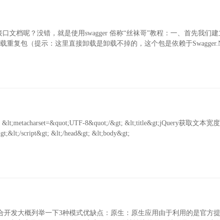
档呢？没错，就是使用swagger 俗称“丝袜哥”教程：一、首先我们
包卸载重复包（提示：这里直接卸载是卸载不掉的，这个包是依赖于Swagger.Ne
 &lt;metacharset=&quot;UTF-8&quot;/&gt; &lt;title&gt;jQuery获取文
&gt;&lt;/script&gt; &lt;/head&gt; &lt;body&gt;
混合开发大概列举一下3种模式优缺点：原生：原生应用由于利用的是官方