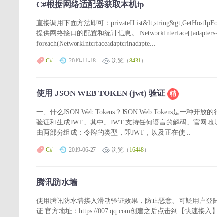
C#根据网络适配器获取本机ip
直接调用下面方法即可：privateIList&lt;string&gt;GetHostIpForFas() { 
提供网络接口的配置和统计信息。 NetworkInterface[]adapters=Network
foreach(NetworkInterfaceadapterinadapte...
C#
2019-11-18
浏览（
8431
）
使用 JSON WEB TOKEN (jwt) 验证
精
一、什么JSON Web Tokens？JSON Web Tokens是
验证和生成JWT。其中。JWT 支持任何语言的解码。官网地址：http
由两部分组成：令牌的类型，即JWT，以及正在使...
C#
2019-06-27
浏览（
16448
）
腾讯防水墙
使用腾讯防水墙接入滑动验证效果，防止恶意、可疑用户登陆
证 官方地址：https://007.qq.com创建之后点击到