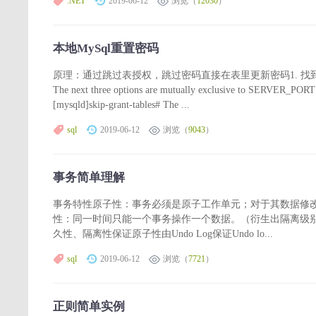
.NET
2019-06-12
浏览（
12030
）
本地MySql重置密码
原理：通过跳过表授权，跳过密码直接在表里更新密码1. 找到my.ini一般在C:\Pr
The next three options are mutually exclusive to SERVER
[mysqld]skip-grant-tables# The ...
sql
2019-06-12
浏览（
9043
）
事务简单理解
事务特性原子性：事务必须是原子工作单元；对于其数据修
性：同一时间只能一个事务操作一个数据。（衍生出隔离级
久性、隔离性保证原子性由Undo Log保证Undo lo...
sql
2019-06-12
浏览（
7721
）
正则简单实例