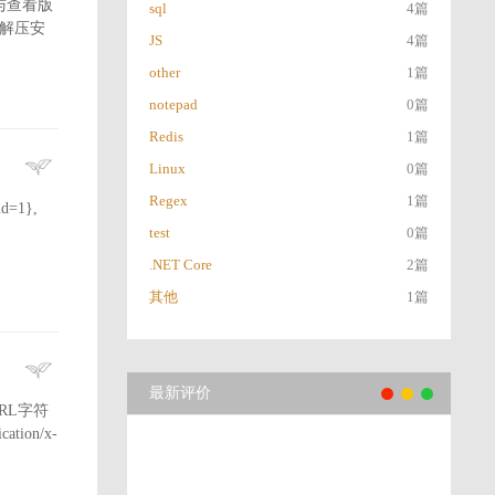
.安装与查看版
sql
4篇
自己解压安
JS
4篇
other
1篇
notepad
0篇
Redis
1篇
Linux
0篇
Regex
1篇
id=1},
test
0篇
.NET Core
2篇
其他
1篇
最新评价
RL字符
tion/x-