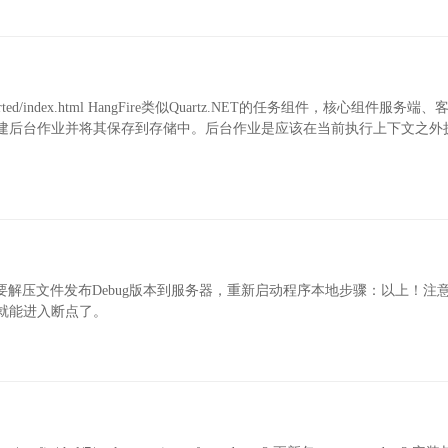
getting-started/index.html HangFire类似Quartz.NET的任务组件，核心组件服务
创建后台作业并将其保存到存储中。后台作业是应该在当前执行上下文之外
ip zip远程调试需要解压文件发布Debug版本到服务器，重新启动程序本地步骤：以上！
就能进入断点了。