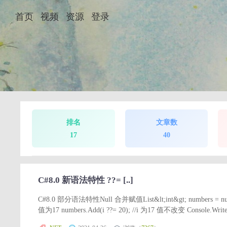
首页
视频
资源
登录
排名
文章数
17
40
C#8.0 新语法特性 ??= [..]
C#8.0 部分语法特性Null 合并赋值List&lt;int&gt; numbers = null; int? 
值为17 numbers.Add(i ??= 20); //i 为17 值不改变 Console.WriteLine(