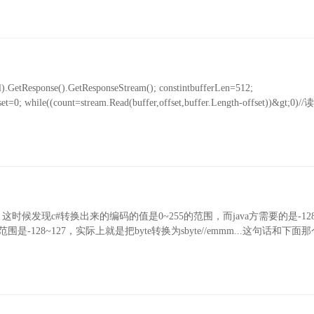
l).GetResponse().GetResponseStream(); constintbufferLen=512;
et=0; while((count=stream.Read(buffer,offset,buffer.Length-offset))&gt;0
候发现c#转换出来的编码的值是0~255的范围，而java方需要的是-128
围是-128~127，实际上就是把byte转换为sbyte//emmm...这句话和下