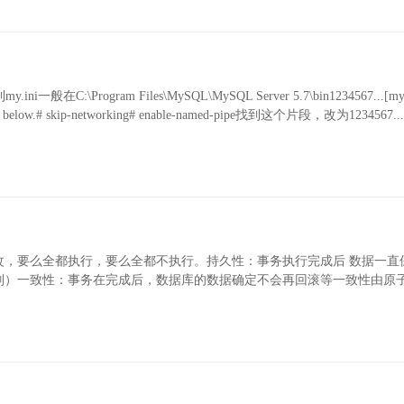
ogram Files\MySQL\MySQL Server 5.7\bin1234567...[mys
_PORT below.# skip-networking# enable-named-pipe找到这个片段，改为1234567..
改，要么全都执行，要么全都不执行。持久性：事务执行完成后 数据一直
别）一致性：事务在完成后，数据库的数据确定不会再回滚等一致性由原