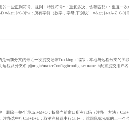
用的一些正则符号、规则！特殊符号*：重复多次、贪婪匹配+：重复一次
&gt; [^0-9]\w：所有字符（数字，字母,下划线） =&gt; [a-zA-Z_0-9]
指向的是当前分支的最近一次提交记录Tracking：追踪，本地与远程分支的关联 如
igin/masterConfiggitconfiguser.name..//配置提交用户名
，删除一整个词Ctrl+M+O：折叠当前窗口所有代码（注释，方法）Ctrl+
+C：注释选中行Ctrl+E+U：取消注释选中行Ctrl+-：跳回鼠标光标的上一个