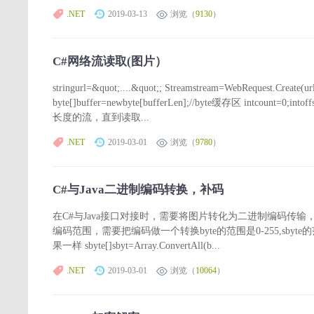
.NET
2019-03-13
浏览（
9130
）
C#网络流读取(图片）
stringurl=&quot;....&quot;; Streamstream=WebRequest.Create(ur
byte[]buffer=newbyte[bufferLen];//byte缓存区 intcount=0;intoffs
长度的流，直到读取...
.NET
2019-03-01
浏览（
9780
）
C#与Java二进制编码转换，补码
在C#与Java接口对接时，需要将图片转化为二进制编码传输，这时
编码范围，需要把编码做一个转换byte的范围是0-255,sbyte的范
果一样 sbyte[]sbyt=Array.ConvertAll(b...
.NET
2019-03-01
浏览（
10064
）