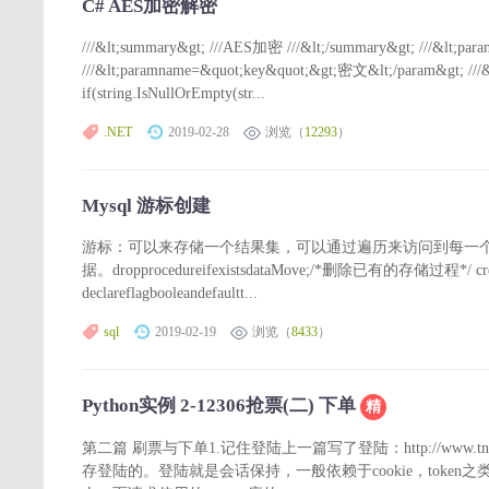
C# AES加密解密
///&lt;summary&gt; ///AES加密 ///&lt;/summary&gt; ///&lt
///&lt;paramname=&quot;key&quot;&gt;密文&lt;/param&gt; ///&lt;re
if(string.IsNullOrEmpty(str...
.NET
2019-02-28
浏览（
12293
）
Mysql 游标创建
游标：可以来存储一个结果集，可以通过遍历来访问到每一个
据。dropprocedureifexistsdataMove;/*删除已有的存储过程*/ create
declareflagbooleandefaultt...
sql
2019-02-19
浏览（
8433
）
Python实例 2-12306抢票(二) 下单
精
第二篇 刷票与下单1.记住登陆上一篇写了登陆：http://www.tnblo
存登陆的。登陆就是会话保持，一般依赖于cookie，token之