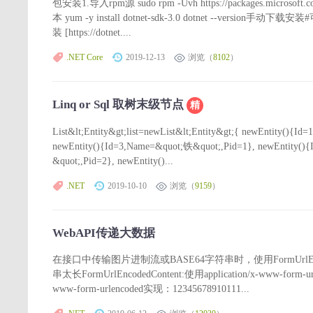
包安装1.导入rpm源 sudo rpm -Uvh https://packages.microsoft.
本 yum -y install dotnet-sdk-3.0 dotnet 
装 [https://dotnet....
.NET Core
2019-12-13
浏览（
8102
）
Linq or Sql 取树末级节点
精
List&lt;Entity&gt;list=newList&lt;Entity&gt;{ newEntity()
newEntity(){Id=3,Name=&quot;铁&quot;,Pid=1}, newEntity(
&quot;,Pid=2}, newEntity()...
.NET
2019-10-10
浏览（
9159
）
WebAPI传递大数据
在接口中传输图片进制流或BASE64字符串时，使用FormUrlE
串太长FormUrlEncodedContent:使用application/x-www-f
www-form-urlencoded实现：12345678910111...