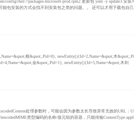
com/config/rhel/7/packages-microsoft-prod.rpm2.更新包 yum -y update3
--version手动下载安装#可能包安装的方式会找不到安装包之类的问题。。 还可以才用下载包
{Id=1,Name=&quot;根&quot;,Pid=0}, newEntity(){Id=2,Name=&quot;木&quot;,P
){Id=4,Name=&quot;金&quot;,Pid=1}, newEntity(){Id=5,Name=&quot;木剑
ncodedContent处理参数时，可能会因为参数太长导致异常无效的URL：U
orm-urlencodedMIME类型编码的名称/值元组的容器，只能传输ContentType:applica