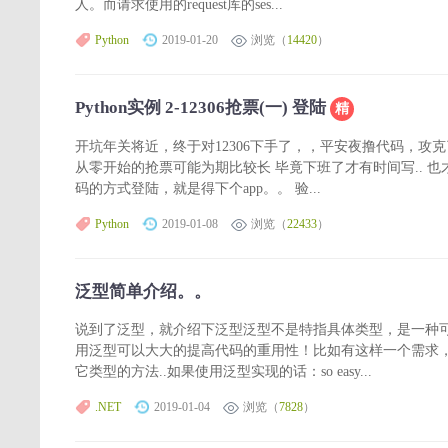
人。而请求使用的request库的ses...
Python
2019-01-20
浏览（
14420
）
Python实例 2-12306抢票(一) 登陆
精
开坑年关将近，终于对12306下手了，，平安夜撸代码，攻克了12306
从零开始的抢票可能为期比较长 毕竟下班了才有时间写.. 也才
码的方式登陆，就是得下个app。。 验...
Python
2019-01-08
浏览（
22433
）
泛型简单介绍。。
说到了泛型，就介绍下泛型泛型不是特指具体类型，是一种
用泛型可以大大的提高代码的重用性！比如有这样一个需求，
它类型的方法..如果使用泛型实现的话：so easy...
.NET
2019-01-04
浏览（
7828
）