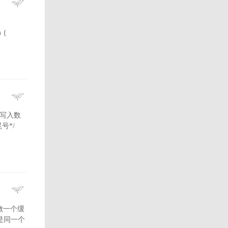
) {
并写入数
的尾号*/
遍，做一个缓
道是同一个