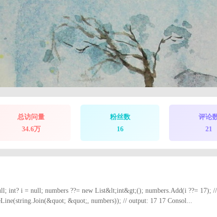
总访问量
粉丝数
评论
34.6万
16
21
i = null; numbers ??= new List&lt;int&gt;(); numbers.Add(i ??= 17); //
string.Join(&quot; &quot;, numbers)); // output: 17 17 Consol...