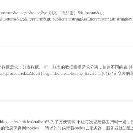
;paramname=&quot;str&quot;&gt;明文（待加密）&lt;/param&gt;
turns&gt;&lt;/returns&gt; publicstaticstringAesEncrypt(stringstr,stringkey
数据需求：分表数据。 把一张表的数据根据需求分离，创建不同的表 
proceduredataMove() begin declaretablename_fixvarchar(64);/*定义表
g.net/cz/article/details/162 为了方便调试 不让每次登陆都去扫码一
类的信息保存到cookie中，请求的时候带着cookie去服务器，服务器就知