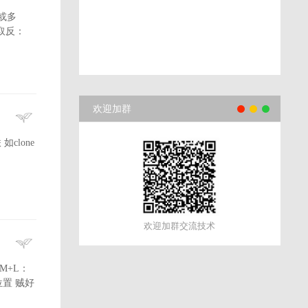
或多
 取反：
欢迎加群
clone
欢迎加群交流技术
M+L：
位置 贼好