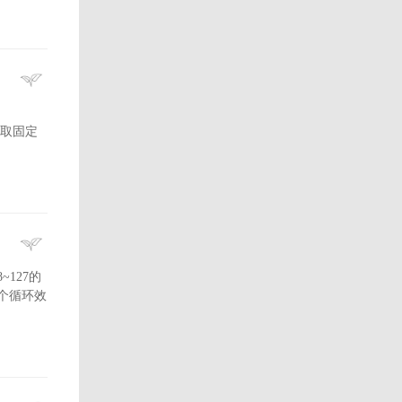
)//读取固定
~127的
面那个循环效