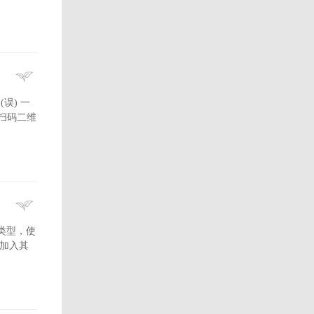
(误) 一
用扫码二维
类型，使
 加入其