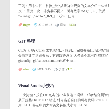
正则：用来查找、替换,拆分某些符合规则的文本介绍一些常
次?：重复一次、非贪婪匹配\d：所有数字 =&gt; [0-9] 取反：\D =
\W =&gt; [^a-zA-Z_0-9_]|：或\s：任何...
Regex
2019-05-16
浏览（
8525
）
GIT 整理
Git练习地址GIT生成本地的key 贴到git 完成关联HEAD:
会自动建立追踪关系，有追踪关系后 大多命令就可以省略写明远程及分支名 如or
gitconfig--globaluser.name..//配置全局...
other
2019-03-15
浏览（
9578
）
Visual Studio小技巧
一.快捷键：按住Ctrl点击 选中当前这个词组，或者结合删除键
展开折叠Ctrl+E+D：缩进 对齐当前窗口的所有代码Ctrl+E
用Ctrl+U:将选中的大写英文转换成小写Ctrl+Sh...