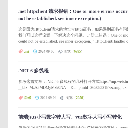
.net httpclient 请求报错：One or more errors occurre
not be established, see inner exception.)
这是因为HttpClient请求的地址带https证书，如果遇到
我们可以这样设置一下解决这个问题。 // 防止错误：One or more errors o
could not be established, see inner exception.)” HttpClientHandler
.net
2024-09-05
浏览（
6995
）
.NET 6 多线程
参考这篇文章：.NET 6 多线程的几种打开方式https://mp.weixin.q
__biz=MzA3MDMyMzk0NA==&amp;mid=2650832187&amp;idx=2&
后端
2024-09-04
浏览（
2656
）
前端js,ts小写数字转大写。vue数字大写小写转化
简单的处理就是用一个键值对来匹配写好对应的键值对： const state = reac