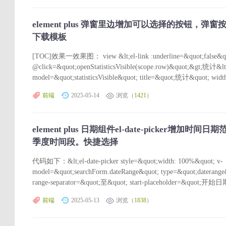
element plus 弹窗里边增加可以选择的按钮，弹
下载模板
[TOC]效果一效果图： view &lt;el-link :underline=&quot;false&quo
@click=&quot;openStatisticsVisible(scope.row)&quot;&gt;统计&lt;/e
model=&quot;statisticsVisible&quot; title=&quot;统计&quot; width
前端
2025-05-14
浏览（
1421
）
element plus 日期组件el-date-picker增
季度时间段。快捷选择
代码如下：&lt;el-date-picker style=&quot;width: 100%&quot; v-
model=&quot;searchForm.dateRange&quot; type=&quot;daterange&
range-separator=&quot;至&quot; start-placeholder=&quot;开始日
前端
2025-05-13
浏览（
1838
）