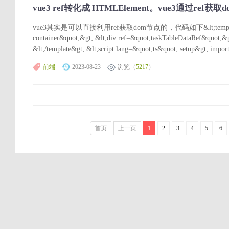
vue3 ref转化成 HTMLElement。vue3通过ref获取
vue3其实是可以直接利用ref获取dom节点的，代码如下&lt;template&gt; 
container&quot;&gt; &lt;div ref=&quot;taskTableDataRef&quot;&g
&lt;/template&gt; &lt;script lang=&quot;ts&quot; setup&gt; import
前端
2023-08-23
浏览（
5217
）
首页
上一页
1
2
3
4
5
6