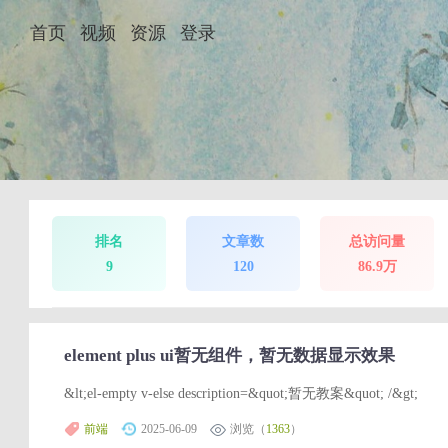
首页
视频
资源
登录
排名
文章数
总访问量
9
120
86.9万
element plus ui暂无组件，暂无数据显示效果
&lt;el-empty v-else description=&quot;暂无教案&quot; /&gt;
前端
2025-06-09
浏览（
1363
）