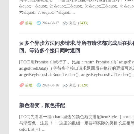
&quot;一&quot;, 2: &quot;二&quot;, 3: &quot;三&quot;, 4: &quo
六&quot;, 7: &quot;七&quot;,...
前端
2024-08-17
浏览（
2433
）
js 多个异步方法同步请求,等所有请求都完成后在执
回。等待多个接口同时返回
[TOC]用Promise.all就行了， 比如：return Promise.all([ ac.getEvalD
ac.getProdData() ]) 等待多个接口请求返回后在执行的逻辑可以这样写： 
ac.getKeyFocusLabRoomTeacher(), ac.getKeyFocusEvalTeacher(), ])
前端
2024-08-16
浏览（
3120
）
颜色渐变，颜色搭配
[TOC]先看看一组echarts里边的颜色渐变搭配itemStyle: { normal: { 
与渐变色，注意 ！！ 这里的数组一定要和实际的类目长度相等
colorList = [ ...