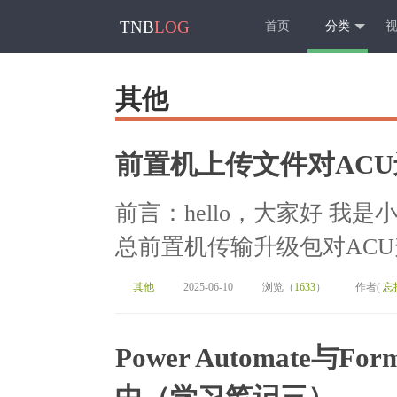
TNB
LOG
首页
分类
其他
前置机上传文件对AC
前言：hello，大家好 
总前置机传输升级包对ACU
其他
2025-06-10
浏览（
1633
）
作者(
忘
Power Automate与For