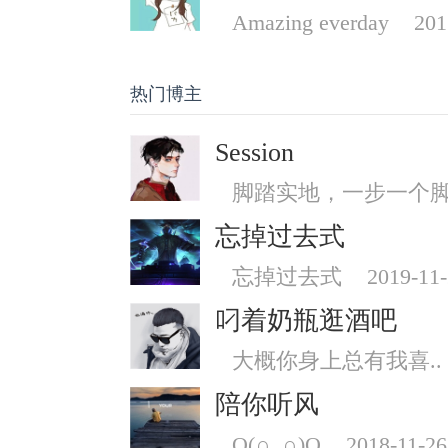
Amazing everday
201
热门博主
Session
脚踏实地，一步一个
忘掉过去式
忘掉过去式
2019-11
叼着奶瓶逛酒吧
大概你身上总有我喜..
陪你听风
O(∩_∩)O
2018-11-26