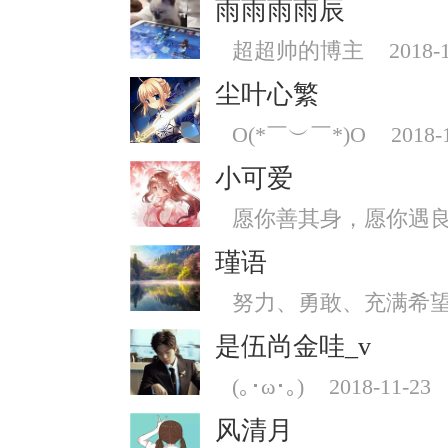
雨雨雨雨辰
超超帅的博主
2018-
尘叶心繁
O(*￣︶￣*)O
2018-
小可爱
愿你善其身，愿你遇
瑾语
努力、勇敢、充满希
是伍尚金哇_v
(｡･ω･｡)
2018-11-23
风清月