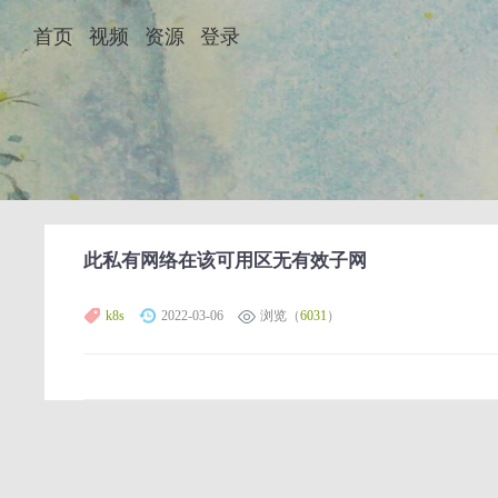
首页
视频
资源
登录
此私有网络在该可用区无有效子网
k8s
2022-03-06
浏览（
6031
）