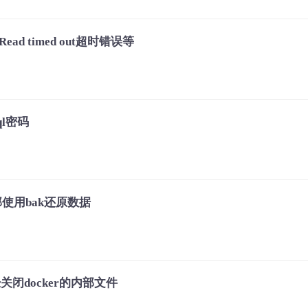
ead timed out超时错误等
ql密码
内部使用bak还原数据
闭docker的内部文件