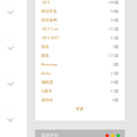
.NET
108篇
移动开发
34篇
软件架构
26篇
.NET Core
122篇
.NET MVC
11篇
英语
3篇
随笔
135篇
Bootstrap
3篇
Redis
21篇
编辑器
10篇
Js相关
15篇
虚拟化
8篇
更多
最新评价