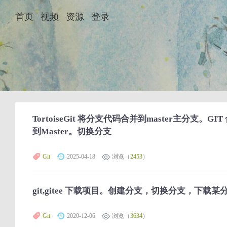
首页
视频
资源
登录
TortoiseGit 将分支代码合并到master主分支。
到Master。切换分支
Git
2025-04-18
浏览（
2453
）
git,gitee 下载项目。创建分支，切换分支，下载
Git
2020-12-06
浏览（
3634
）