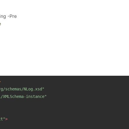
ng -Pre
e
>
rg/schemas/NLog.xsd"
1/XMLSchema-instance"
xt"
>