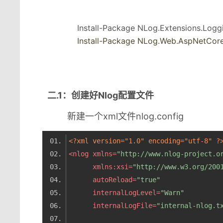
Install-Package NLog.Extensions.Loggi
Install-Package NLog.Web.AspNetCor
二.1
：创建好Nlog配置文件
新建一个xml文件nlog.config
<?xml version="1.0" encoding="utf-8" ?
<
nlog
xmlns
=
"http://www.nlog-project.o
xmlns:xsi
=
"http://www.w3.org/200
autoReload
=
"true"
internalLogLevel
=
"Warn"
internalLogFile
=
"internal-nlog.t