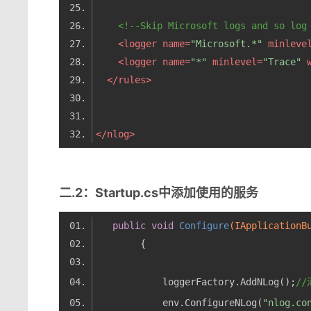
<!--Skip Microsoft logs and so log
<
logger
name
=
"Microsoft.*"
minleve
<
logger
name
=
"*"
minlevel
=
"Trace"
</
rules
>
</
nlog
>
二.2
：Startup.cs中添加使用的服务
public
void
Configure
(IApplicationB
            loggerFactory.AddNLog();
//
            env.ConfigureNLog(
"nlog.co