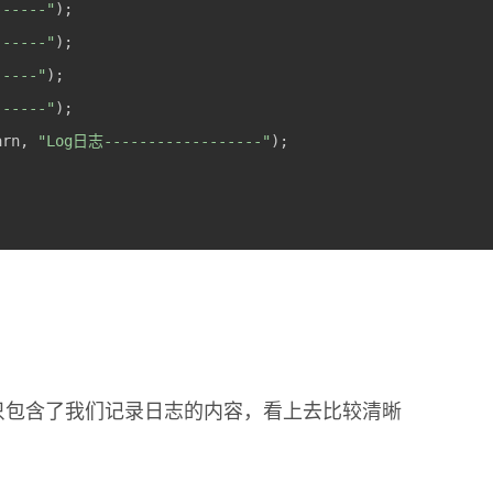
-----"
-----"
----"
-----"
arn, 
"Log日志------------------"
my中就只包含了我们记录日志的内容，看上去比较清晰