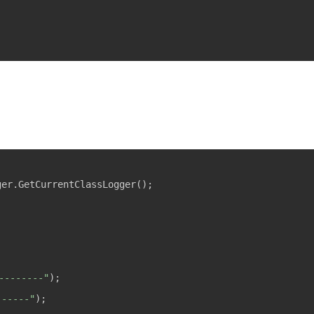
-------"
-----"