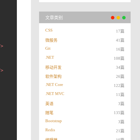
文章类别
CSS
17篇
微服务
41篇
/>
Git
16篇
.NET
108篇
移动开发
34篇
/>
软件架构
26篇
.NET Core
122篇
.NET MVC
11篇
英语
3篇
随笔
135篇
Bootstrap
3篇
Redis
21篇
编辑器
10篇