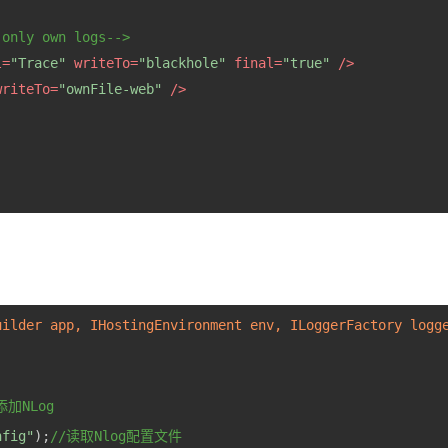
 only own logs-->
l
=
"Trace"
writeTo
=
"blackhole"
final
=
"true"
 />
writeTo
=
"ownFile-web"
 />
uilder app, IHostingEnvironment env, ILoggerFactory logg
添加NLog
nfig"
);
//读取Nlog配置文件