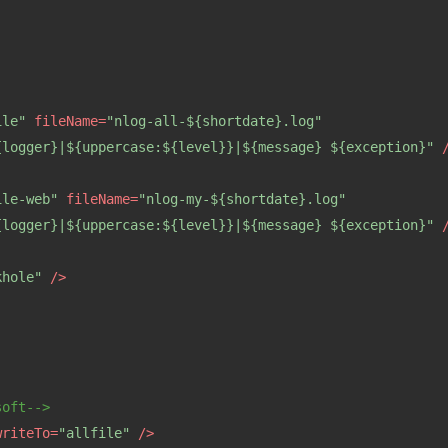
ile"
fileName
=
"nlog-all-${shortdate}.log"
{logger}|${uppercase:${level}}|${message} ${exception}"
 
ile-web"
fileName
=
"nlog-my-${shortdate}.log"
{logger}|${uppercase:${level}}|${message} ${exception}"
 
khole"
 />
soft-->
writeTo
=
"allfile"
 />