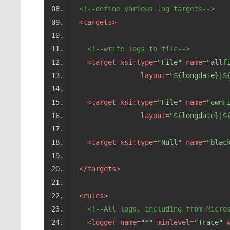
<!--define various log targets-->
<
targets
>
<!--write logs to file-->
<
target
xsi:type
=
"File"
name
=
"allf
layout
=
"${longdate}|$
<
target
xsi:type
=
"File"
name
=
"ownF
layout
=
"${longdate}|$
<
target
xsi:type
=
"Null"
name
=
"blac
</
targets
>
<
rules
>
<!--All logs, including from Micro
<
logger
name
=
"*"
minlevel
=
"Trace"