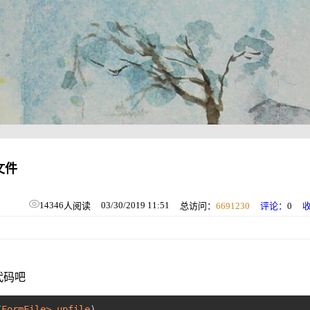
片文件
14346
03/30/2019 11:51
人阅读
总访问：
6691230
评论：
0
代码吧
IFormFile> upfile
)