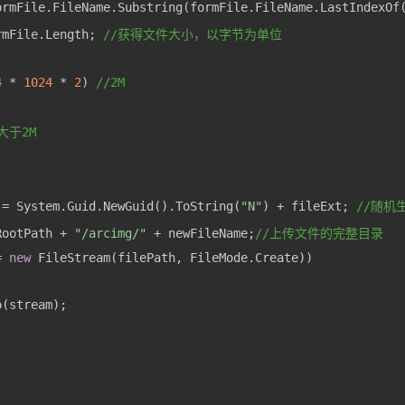
ormFile.FileName.Substring(formFile.FileName.LastIndexOf
rmFile.Length; 
//获得文件大小，以字节为单位
4
 * 
1024
 * 
2
) 
//2M
大于2M
 = System.Guid.NewGuid().ToString(
"N"
) + fileExt; 
//随机
RootPath + 
"/arcimg/"
 + newFileName;
//上传文件的完整目录
= 
new