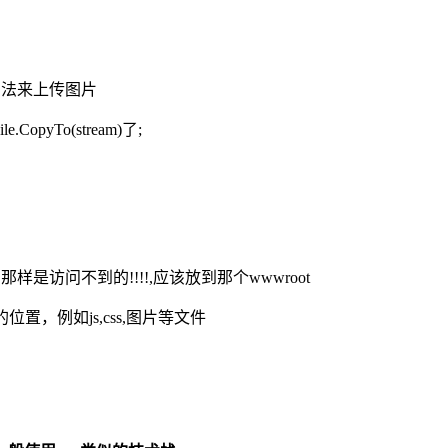
这个方法来上传图片
yTo(stream)了;
是访问不到的!!!!,应该放到那个wwwroot
，例如js,css,图片等文件