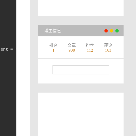
博主信息
排名
文章
粉丝
评论
tent = 
"文件资源为空"
1
908
112
163