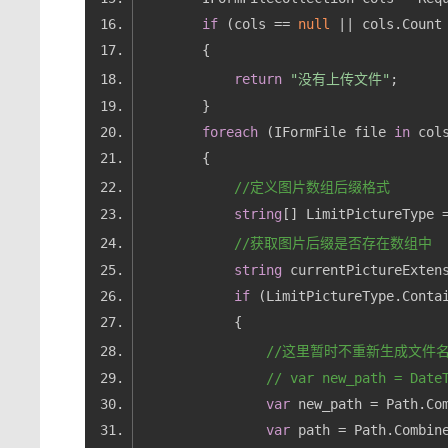
if
 (cols == 
null
 || cols.Count
return
"没有上传文件"
foreach
 (IFormFile file 
in
//定义图片数组后缀格式
string
[] LimitPictureType 
//获取图片后缀是否存在数组中
string
if
//这里暂时不重新生成文件名
// var new_path = Date
var
 new_path = Path.Co
var
 path = Path.Combin