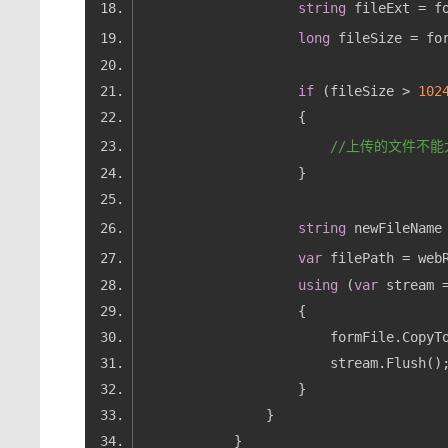
string
 fileExt = f
long
 fileSize = fo
if
 (fileSize > 
102
//上传的文件不能
string
 newFileName
var
 filePath = web
using
 (
var
 stream 