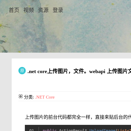
首页
视频
资源
登录
原
.net core上传图片，文件。webapi 上传图
分类:
.NET Core
上传图片的前台代码都完全一样，直接来贴后台的
public
 ActionResult 
UploadImage
(
List<