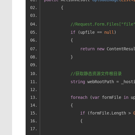
//Request.Form.Files[
if
 (upfile == 
null
return
new
 ContentResu
//获取静态资源文件根目录
string
foreach
 (
var
 formFile 
in
if
 (formFile.Length > 