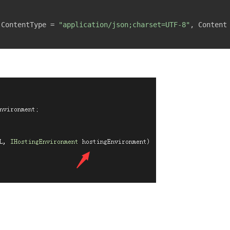
 ContentType = 
"application/json;charset=UTF-8"
, Content
：