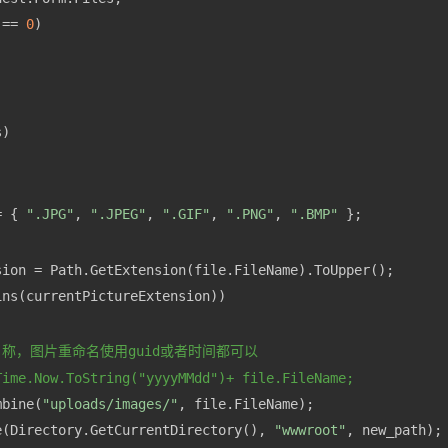
 == 
0
= { 
".JPG"
, 
".JPEG"
, 
".GIF"
, 
".PNG"
, 
".BMP"
称，图片重命名使用guid或者时间都可以
Time.Now.ToString("yyyyMMdd")+ file.FileName;
mbine(
"uploads/images/"
e(Directory.GetCurrentDirectory(), 
"wwwroot"