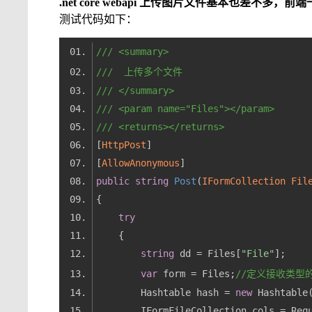
.net core webapi 上传图片文件基本也差不多，
测试代码如下：
///
<summary>
///
  上传多个文件
///
</summary>
///
<param name="Files">
</param>
///
<returns>
</returns>
[
HttpPost
[
AllowAnonymous
public
string
Post
(
IFormCollection Fil
try
string
 dd = Files[
"File"
var
 form = Files;
//定义接收类型
        Hashtable hash = 
new