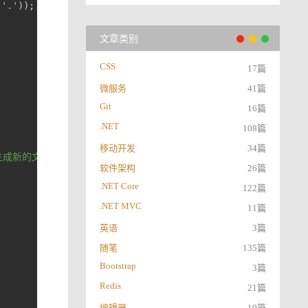
(
'.'
)); 
//文件扩展名
文章类别
CSS
17篇
微服务
41篇
Git
16篇
.NET
108篇
移动开发
34篇
生成新的文件名
软件架构
26篇
.NET Core
122篇
.NET MVC
11篇
英语
3篇
随笔
135篇
Bootstrap
3篇
Redis
21篇
编辑器
10篇