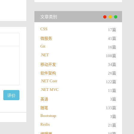
文章类别
CSS
17篇
微服务
41篇
Git
16篇
.NET
108篇
移动开发
34篇
软件架构
26篇
.NET Core
122篇
.NET MVC
11篇
评价
英语
3篇
随笔
135篇
Bootstrap
3篇
Redis
21篇
编辑器
10篇