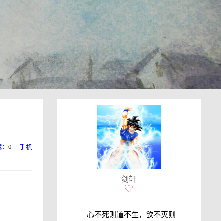
藏：
0
手机
剑轩
心不死则道不生，欲不灭则