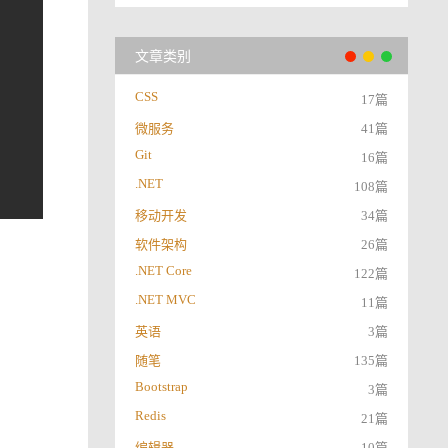
文章类别
CSS
17篇
微服务
41篇
Git
16篇
.NET
108篇
移动开发
34篇
软件架构
26篇
.NET Core
122篇
.NET MVC
11篇
英语
3篇
随笔
135篇
Bootstrap
3篇
Redis
21篇
编辑器
10篇