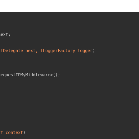
stDelegate next, ILoggerFactory logger
)
xt context
)