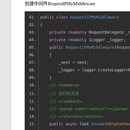
创建中间件RequestIPMyMiddleware
public
class
RequestIPMyMiddleware
private
readonly
private
readonly
public
RequestIPMyMiddleware
(
Reque
///
<summary>
///
 执行的方法
///
</summary>
///
<param name="context">
</param>
///
<returns>
</returns>
public
async
 Task 
Invoke
(
HttpConte