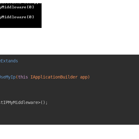
eExtands
UseMyIp
(
this
 IApplicationBuilder app)