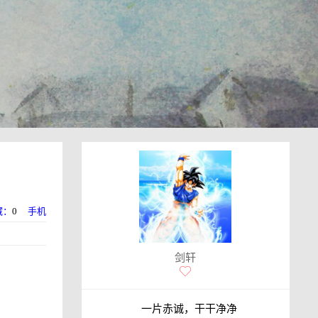
藏：
0
手机
剑轩
一片赤诚，干干净净