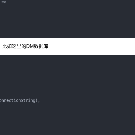
=>
，比如这里的DM数据库
onnectionString
);