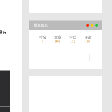
博主信息
没有
排名
文章
粉丝
评论
1
908
112
163