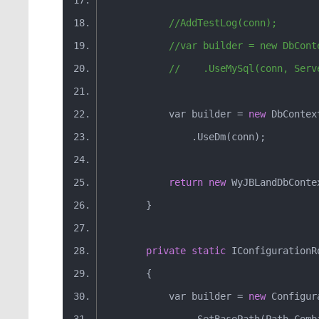
//AddTestLog(conn);
//var builder = new DbCont
//    .UseMySql(conn, Serv
var
 builder 
=
new
DbContex
.
UseDm
(
conn
);
return
new
WyJBLandDbConte
}
private
static
IConfigurationR
{
var
 builder 
=
new
Configur
.
SetBasePath
(
Path
.
Comb