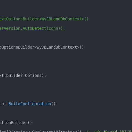
extOptionsBuilder<WyJBLandDbContext>()
erVersion.AutoDetect(conn));
tOptionsBuilder
<
WyJBLandDbContext
>()
xt
(
builder
.
Options
);
oot
BuildConfiguration
()
ationBuilder
()
ine
(
Directory
.
GetCurrentDirectory
(),
"../WY.JBLand.API/"