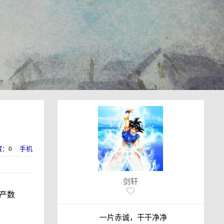
藏：
0
手机
剑轩
产数
一片赤诚，干干净净