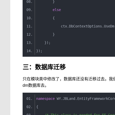
}
else
{
            ctx
.
DbContextOptions
.
UseDm
}
});
});
三：数据库迁移
只在模块类中修改了，数据库还没有迁移过去。我们需要重写一
dm数据库去。
namespace
 WY
.
JBLand
.
EntityFrameworkCor
{
/* This class is needed for EF Cor