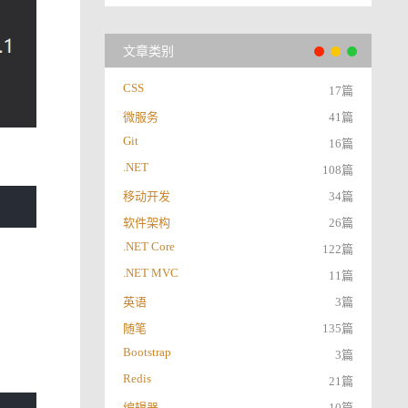
文章类别
CSS
17篇
微服务
41篇
Git
16篇
.NET
108篇
移动开发
34篇
软件架构
26篇
.NET Core
122篇
.NET MVC
11篇
英语
3篇
随笔
135篇
Bootstrap
3篇
Redis
21篇
编辑器
10篇