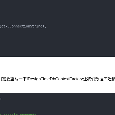
(
ctx
.
ConnectionString
);
下IDesignTimeDbContextFactory让我们数据库迁
e
e console commands