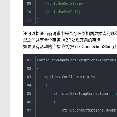
//opt.UseSqlServer();
//opt.UseMySQL();
});
还可以检查当前请求中是否存在到相同数据库的现有(活
型之间共享单个事务. ABP处理其余的事情.
如果没有活动的连接,它将把 ctx.ConnectionStr
Configure
<
AbpDbContextOptions
>(
options
{
    options
.
Configure
(
ctx
=>
{
if
(
ctx
.
ExistingConnection
!=
{
            ctx
.
DbContextOptions
.
UseDm