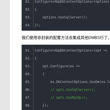
Configure
<
AbpDbContextOptions
>(
options
{
    options
.
UseSqlServer
();
});
我们使用非封装的配置方法去集成其他DMBS行了
Configure
<
AbpDbContextOptions
>(
opt
=>
{
    opt
.
Configure
(
ex
=>
{
        ex
.
DbContextOptions
.
UseDm
(
ex
.
C
// opts.UseSqlServer();
// opts.UseMySQL();
});