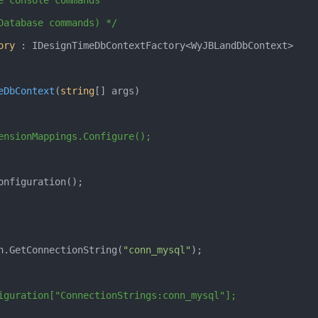
Database commands) */
ory
:
IDesignTimeDbContextFactory
<
WyJBLandDbContext
>
eDbContext
(
string
[]
 args
)
ensionMappings.Configure();
onfiguration
();
n
.
GetConnectionString
(
"conn_mysql"
);
iguration["ConnectionStrings:conn_mysql"];