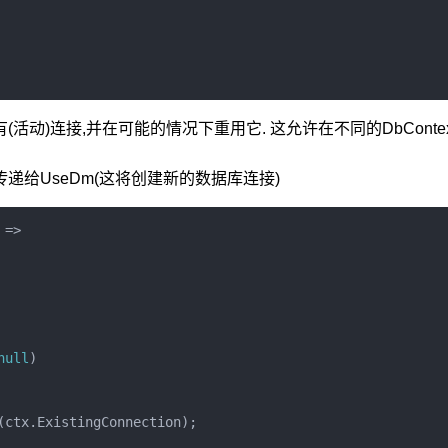
动)连接,并在可能的情况下重用它. 这允许在不同的DbContex
ing 传递给UseDm(这将创建新的数据库连接)
=>
null
)
(
ctx
.
ExistingConnection
);