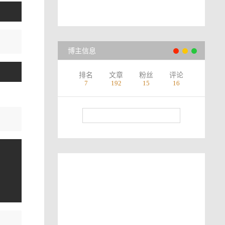
博主信息
排名
文章
粉丝
评论
7
192
15
16