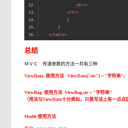
<
br
/>
</
tr
>
</
table
>
总结
ＭＶＣ 传递参数的方法一共有三种
ViewData 使用方法
ViewData["str"] = "字符串";
ViewBag
使用方法
ViewBag.str = "字符串"
（用法与
ViewData十分类似，只是写法上有一点
Modle
使用方法