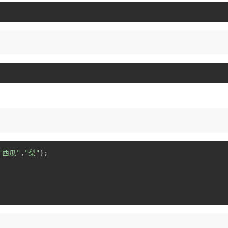
"西瓜"
,
"梨"