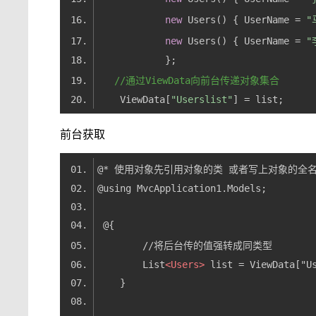
new
 Users() { UserName = 
"
new
 Users() { UserName = 
"
//通过ViewData向前台传递对象集合
    ViewData[
"Userslist"
前台获取
        List
<
Users
>
 list = ViewData["U