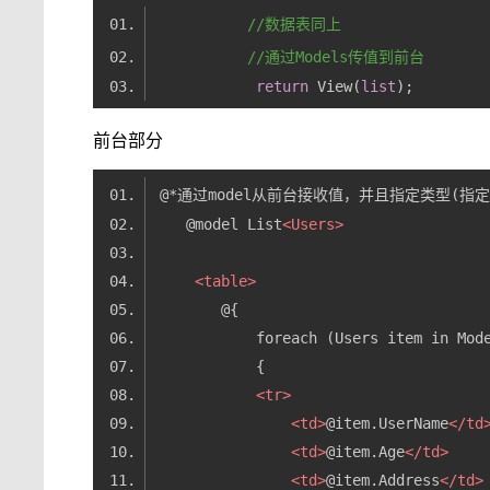
//数据表同上
//通过Models传值到前台
return
 View(
list
前台部分
    @model List
<
Users
>
<
table
>
<
tr
>
<
td
>
@item.UserName
</
td
<
td
>
@item.Age
</
td
>
<
td
>
@item.Address
</
td
>