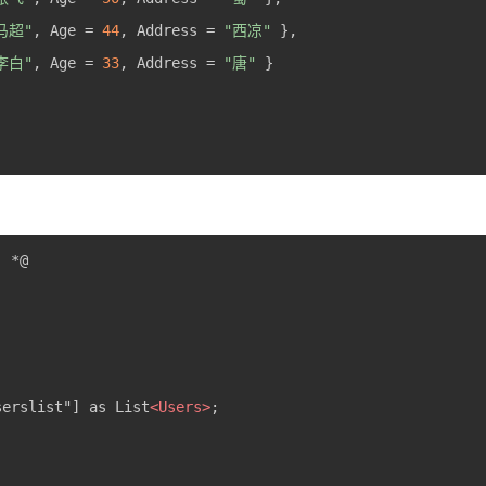
马超"
, Age = 
44
, Address = 
"西凉"
李白"
, Age = 
33
, Address = 
"唐"
serslist"] as List
<
Users
>