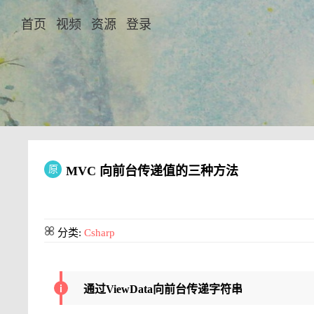
首页
视频
资源
登录
原
MVC 向前台传递值的三种方法
分类:
Csharp
通过ViewData向前台传递字符串