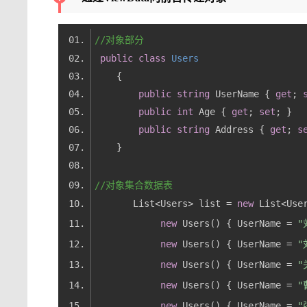
//对象部分
public
class
Users
public
string
 UserName { 
get
; 
public
int
 Age { 
get
; 
set
public
string
 Address { 
get
; 
s
//对象集合数据表
       List<Users> list = 
new
new
 Users() { UserName = 
"
new
 Users() { UserName = 
"
new
 Users() { UserName = 
"
new
 Users() { UserName = 
"
new
 Users() { UserName = 
"