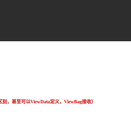
点区别，甚至可以
ViewData定义，
ViewBag接收
）