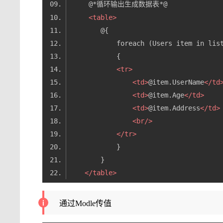
<
table
>
<
tr
>
<
td
>
@item.UserName
</
td
<
td
>
@item.Age
</
td
>
<
td
>
@item.Address
</
td
>
<
br
/>
</
tr
>
</
table
>
通过Modle传值