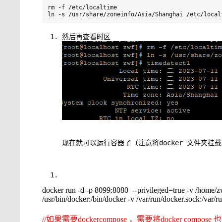
rm -f /etc/localtime

ln -s /usr/share/zoneinfo/Asia/Shanghai /etc/local
然后再查看时区
现在就可以运行容器了（注意将docker 文件夹
docker run -d -p 8099:8080 --privileged=true -v /home/zwf
/usr/bin/docker:/bin/docker -v /var/run/docker.sock:/var
//如果需要dockercompose ，需要将docker compose