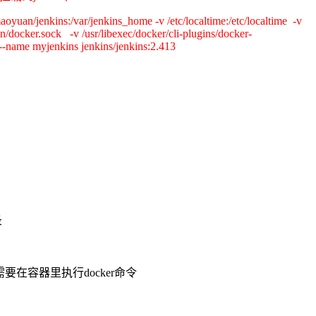
oyuan/jenkins:/var/jenkins_home -v /etc/localtime:/etc/localtime -v
run/docker.sock -v /usr/libexec/docker/cli-plugins/docker-
--name myjenkins jenkins/jenkins:2.413
录
目录 到时候需要在容器里执行docker命令