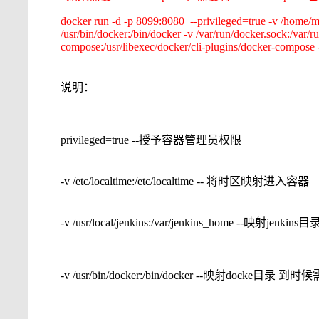
docker run -d -p 8099:8080 --privileged=true -v /home/ma
/usr/bin/docker:/bin/docker -v /var/run/docker.sock:/var/
compose:/usr/libexec/docker/cli-plugins/docker-compose 
说明：
privileged=true --授予容器管理员权限
-v /etc/localtime:/etc/localtime -- 将时区映射进入容器
-v /usr/local/jenkins:/var/jenkins_home --映射jenkins目
-v /usr/bin/docker:/bin/docker --映射docke