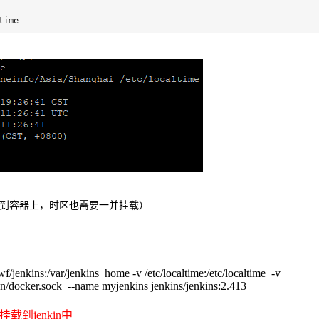
time
挂载到容器上，时区也需要一并挂载）
/jenkins:/var/jenkins_home -v /etc/localtime:/etc/localtime -v
/run/docker.sock --name myjenkins jenkins/jenkins:2.413
 也挂载到jenkin中