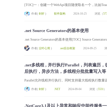
[TOC]一：创建一个WebApi项目随便取名一个，比如TeacherCerti
作者(
剑轩
)
软件架构
2024-10-25
浏览（
57
.net Source Generators的基本使用
.net Source Generators的基本使用[TOC] Source Gener
作者(
尘叶心简
)
.net后台框架
2024-09-25
.net多线程 , 并行执行Parallel，
后执行，异步方法，多线程分批批量写入等，ta
Parallel允许线程并行执行。同时支持最大线程执行数量设置，可
作者(
剑轩
)
.NET
2024-09-04
浏览（
5531
）
.NetCore3.1及以上异常和响应中间件服务