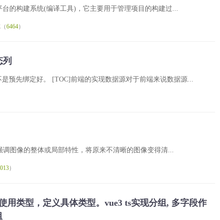
源的、跨平台的构建系统(编译工具)，它主要用于管理项目的构建过...
览（
6464
）
态列
先绑定好。 [TOC]前端的实现数据源对于前端来说数据源...
的的强调图像的整体或局部特性，将原来不清晰的图像变得清...
013
）
active 使用类型，定义具体类型。vue3 ts实现分组, 多字段作
组