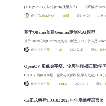
[TOC]vue3 ts 方法传参,any使用方法1： // 循环解析 dataListToAp
作者(
TeachingNote
)
前端
2024-04-29
浏览
基于Ollama创建Gemma定制化AI模型
基于Ollama创建Gemma定制化AI模型[TOC] 什么是Ge
作者(
尘叶心简
)
AI
2024-02-27
浏览（
1054
OpenCV 图像金字塔、轮廓与模板匹配(学习
OpenCV 图像金字塔、轮廓与模板匹配(学习笔记)[TOC] 图像
作者(
尘叶心简
)
opencv
2024-01-16
浏览（
8
C#正式荣登TIOBE 2023年年度编程语言奖