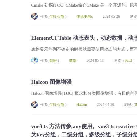
Cmake 初探[TOC] CMake简介CMake 是一个开
作者(
尘叶心简
)
传说中的c
2024-05-26
浏
ElementUI Table 动态表头，动态数据，动
表格显示的列不确定的时候就需要使用动态的方式，而不是预
作者(
剑轩
)
前端
2024-05-13
浏览（
9252
）
Halcon 图像增强
Halcon 图像增强[TOC] 概念和分类图像增强：有目
作者(
尘叶心简
)
Halcon
2024-04-30
浏览（
8
vue3 ts 方法传参,any使用。vue3 ts re
为key分组，二级分组，多级分组，子级分