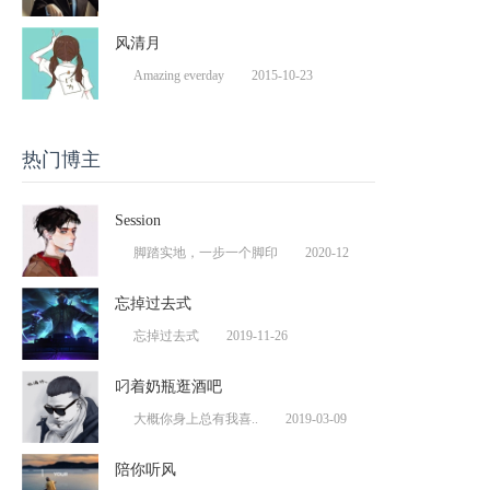
风清月
Amazing everday
2015-10-23
热门博主
Session
脚踏实地，一步一个脚印
2020-12
忘掉过去式
忘掉过去式
2019-11-26
叼着奶瓶逛酒吧
大概你身上总有我喜..
2019-03-09
陪你听风