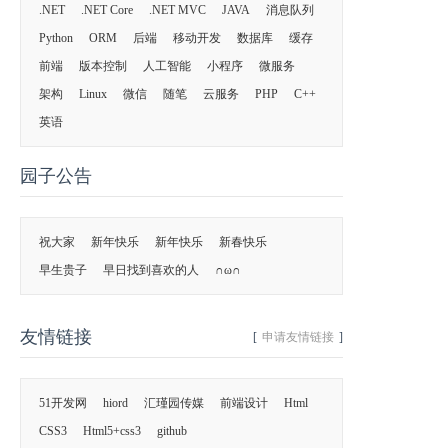
.NET
.NET Core
.NET MVC
JAVA
消息队列
Python
ORM
后端
移动开发
数据库
缓存
前端
版本控制
人工智能
小程序
微服务
架构
Linux
微信
随笔
云服务
PHP
C++
英语
园子公告
祝大家
新年快乐
新年快乐
新春快乐
早生贵子
早日找到喜欢的人
∩ω∩
友情链接
[
申请友情链接
]
51开发网
hiord
汇瑾园传媒
前端设计
Html
CSS3
Html5+css3
github