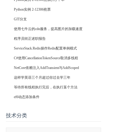
Python实例 2-12306抢票
GIT分支
使用七牛云的cdn服务，提高图片的加载速度
程序员转正述职报告
ServiceStack.Redis操作Redis配置单例模式
C#使用CancellationTokenSource取消多线程
NetCore依赖注入AddTransient与AddScoped
这样学英语三个月超过你过去学三年
等待所有线程执行完后，在执行某个方法
ef6动态添加条件
技术分类