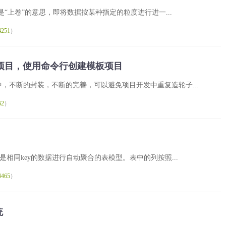
多维分析中是“上卷”的意思，即将数据按某种指定的粒度进行进一...
4251
）
模板项目，使用命令行创建模板项目
，不断的封装，不断的完善，可以避免项目开发中重复造轮子...
62
）
合键模型是相同key的数据进行自动聚合的表模型。表中的列按照...
4465
）
统