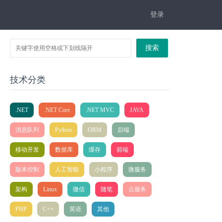
登录
搜索
技术分类
.NET
.NET Core
.NET MVC
JAVA
消息队列
Python
ORM
后端
移动开发
数据库
缓存
前端
版本控制
人工智能
小程序
微服务
架构
Linux
微信
随笔
云服务
PHP
C++
英语
其他