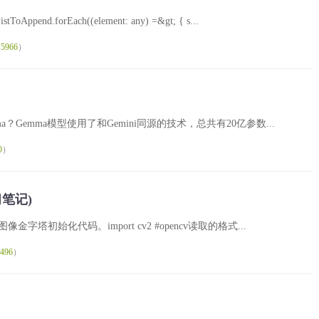
pend.forEach((element: any) =&gt; { s...
（
5966
）
mma？Gemma模型使用了和Gemini同源的技术，总共有20亿参数...
0
）
笔记)
金字塔初始化代码。import cv2 #opencv读取的格式...
496
）