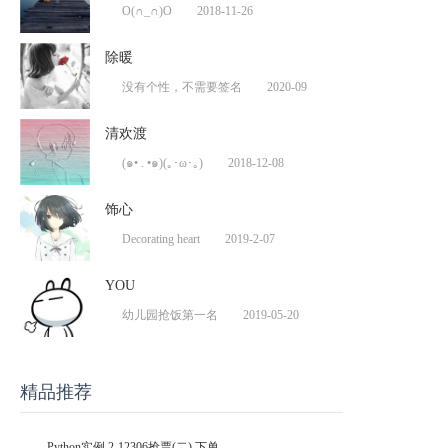
O(∩_∩)O
2018-11-26
除暖
没有个性，不需要签名
2020-09
清欢渡
(๑• . •๑)(｡･ω･｡)
2018-12-08
饰心
Decorating heart
2019-2-07
YOU
幼儿园抢饭第一名
2019-05-20
精品推荐
Python实例 2-12306抢票(二) 下单