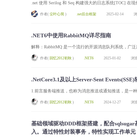
.net 使用 Serilog 和 Seq 构建强大的日志系统[T
作者(
尘叶心简
)
.net后台框架
2025-02-14
.NET6中使用RabbitMQ详尽指南
解释：RabbitMQ 是一个流行的开源消息队列系统，
作者(
回忆2012初秋
)
.NET6
2025-01-02
浏
.NetCore3.1及以上Server-Sent Event
1.前言服务端推送，也称为消息推送或通知推送，是一种
作者(
回忆2012初秋
)
.NET6
2024-12-27
浏
基础领域驱动DDD框架搭建，配合sqlsugar
入。通过特性封装事务，特性实现工作单元