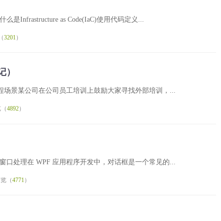
概述什么是Infrastructure as Code(IaC)使用代码定义...
（
3201
）
笔记）
OC] 课程场景某公司在公司员工培训上鼓励大家寻找外部培训，...
览（
4892
）
中的Dialog子窗口处理在 WPF 应用程序开发中，对话框是一个常见的...
浏览（
4771
）