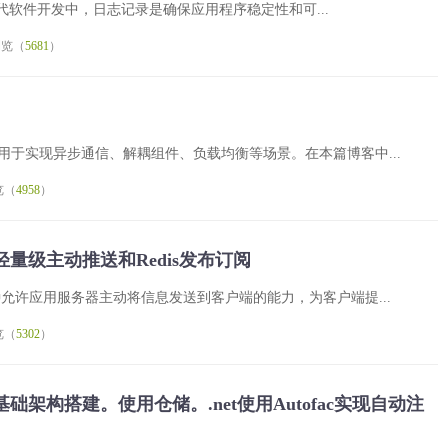
OC] 在现代软件开发中，日志记录是确保应用程序稳定性和可...
浏览（
5681
）
广泛用于实现异步通信、解耦组件、负载均衡等场景。在本篇博客中...
览（
4958
）
s(SSE)轻量级主动推送和Redis发布订阅
允许应用服务器主动将信息发送到客户端的能力，为客户端提...
览（
5302
）
基础架构搭建。使用仓储。.net使用Autofac实现自动注