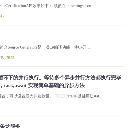
ficationAPI效果如下： 顺便在appsettings.json...
31
）
ators简介Source Generators是一项C#编译功能，使C#开...
浏览（
5822
）
列表遍历，循环下的并行执行。等待多个异步并行方法都执行完毕
sk,await 实现简单基础的异步方法
以设置最大并发数量。 [TOC]Parallel基础用法stat...
一条龙服务