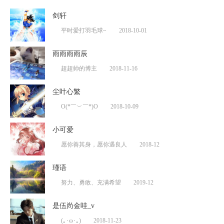
剑轩
平时爱打羽毛球~
2018-10-01
雨雨雨雨辰
超超帅的博主
2018-11-16
尘叶心繁
O(*￣︶￣*)O
2018-10-09
小可爱
愿你善其身，愿你遇良人
2018-12
瑾语
努力、勇敢、充满希望
2019-12
是伍尚金哇_v
(｡･ω･｡)
2018-11-23