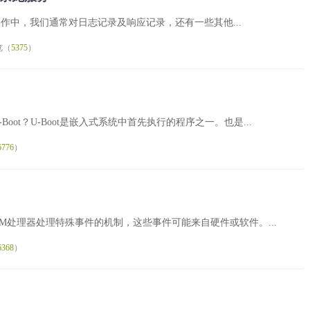
的开发操作中，我们通常对日志记录及响应记录，还有一些其他...
览（
5375
）
U-Boot？U-Boot是嵌入式系统中首先执行的程序之一。也是...
6776
）
是ARM处理器处理特殊事件的机制，这些事件可能来自硬件或软件。...
6368
）