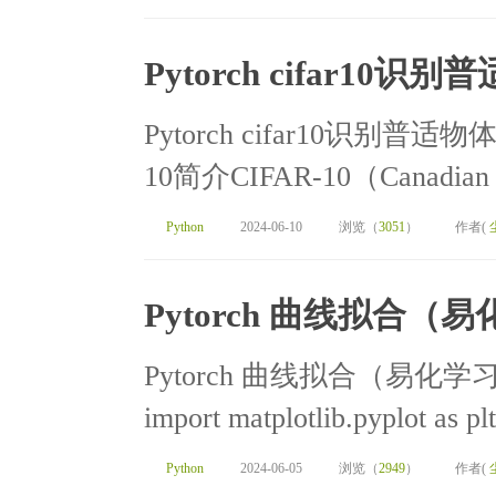
Pytorch cifar1
Pytorch cifar10识别普
10简介CIFAR-10（Canadian Ins
Python
2024-06-10
浏览（
3051
）
作者(
Pytorch 曲线拟合
Pytorch 曲线拟合（易化
import matplotlib.pyplot as plt
Python
2024-06-05
浏览（
2949
）
作者(