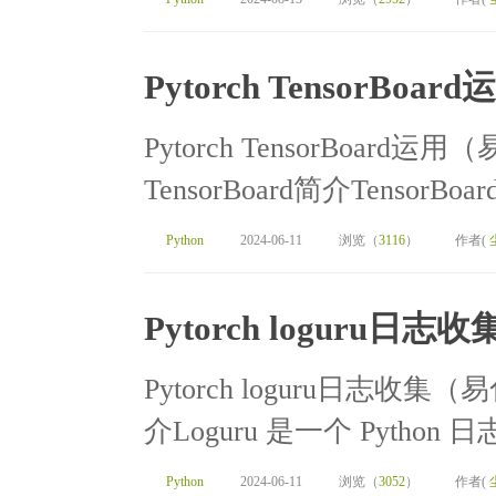
Pytorch TensorB
Pytorch TensorBoard
TensorBoard简介TensorBo
Python
2024-06-11
浏览（
3116
）
作者(
Pytorch loguru
Pytorch loguru日志收集
介Loguru 是一个 Python
Python
2024-06-11
浏览（
3052
）
作者(