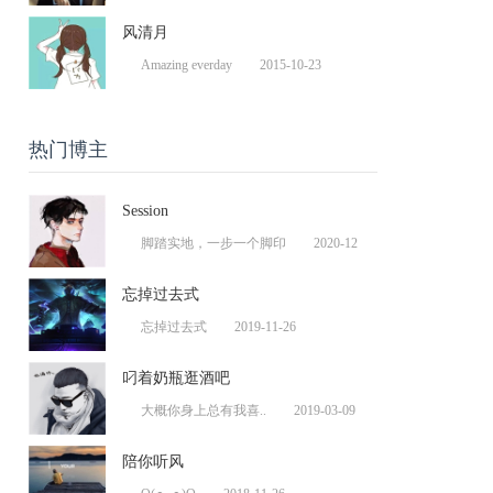
风清月
Amazing everday
2015-10-23
热门博主
Session
脚踏实地，一步一个脚印
2020-12
忘掉过去式
忘掉过去式
2019-11-26
叼着奶瓶逛酒吧
大概你身上总有我喜..
2019-03-09
陪你听风