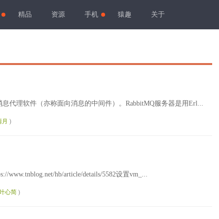
精品
资源
手机
猿趣
关于
息代理软件（亦称面向消息的中间件）。RabbitMQ服务器是用Erl...
清月
)
blog.net/hb/article/details/5582设置vm_...
叶心简
)