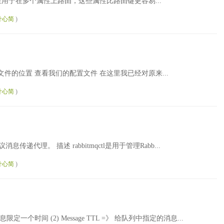
 标头交换机指在用于在多个属性上路由，这些属性比路由键更容易...
叶心简
)
到配置文件的位置 查看我们的配置文件 在这里我已经对原来...
叶心简
)
议消息传递代理。 描述 rabbitmqctl是用于管理Rabb...
叶心简
)
有消息限定一个时间 (2) Message TTL =》 给队列中指定的消息...