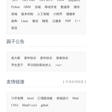
.NET
.NET Core
.NET MVC
JAVA
消息队列
Python
ORM
后端
移动开发
数据库
缓存
前端
版本控制
人工智能
小程序
微服务
架构
Linux
微信
随笔
云服务
PHP
C++
英语
园子公告
祝大家
新年快乐
新年快乐
新春快乐
早生贵子
早日找到喜欢的人
∩ω∩
友情链接
[
申请友情链接
]
51开发网
hiord
汇瑾园传媒
前端设计
Html
CSS3
Html5+css3
github