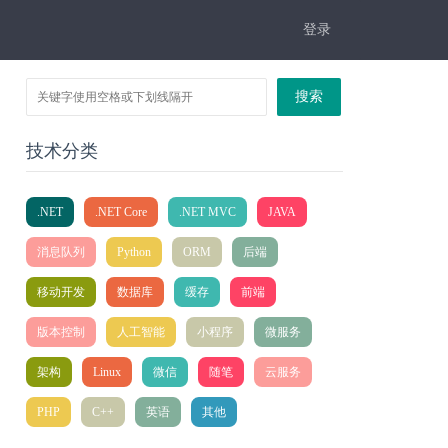
登录
搜索
技术分类
.NET
.NET Core
.NET MVC
JAVA
消息队列
Python
ORM
后端
移动开发
数据库
缓存
前端
版本控制
人工智能
小程序
微服务
架构
Linux
微信
随笔
云服务
PHP
C++
英语
其他