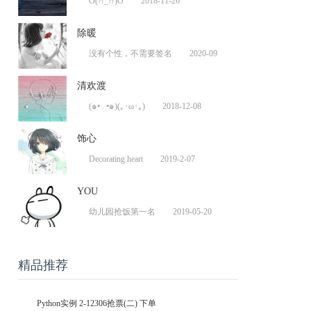
O(∩_∩)O
2018-11-26
除暖
没有个性，不需要签名
2020-09
清欢渡
(๑• . •๑)(｡･ω･｡)
2018-12-08
饰心
Decorating heart
2019-2-07
YOU
幼儿园抢饭第一名
2019-05-20
精品推荐
Python实例 2-12306抢票(二) 下单