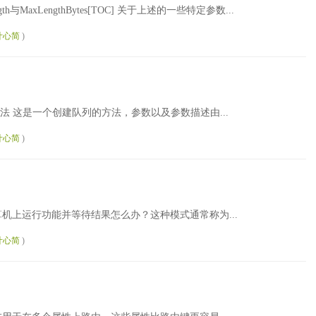
axLength与MaxLengthBytes[TOC] 关于上述的一些特定参数...
叶心简
)
eDeclare方法 这是一个创建队列的方法，参数以及参数描述由...
叶心简
)
们需要在远程计算机上运行功能并等待结果怎么办？这种模式通常称为...
叶心简
)