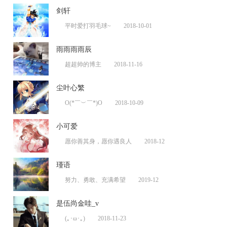
剑轩
平时爱打羽毛球~
2018-10-01
雨雨雨雨辰
超超帅的博主
2018-11-16
尘叶心繁
O(*￣︶￣*)O
2018-10-09
小可爱
愿你善其身，愿你遇良人
2018-12
瑾语
努力、勇敢、充满希望
2019-12
是伍尚金哇_v
(｡･ω･｡)
2018-11-23