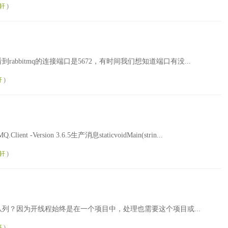
轩
)
可以看到rabbitmq的连接端口是5672，有时间我们想知道端口有没...
轩
)
ient -Version 3.6.5生产消息staticvoidMain(strin...
轩
)
列？因为开线程始终是在一个项目中，处理也需要这个项目或...
轩
)