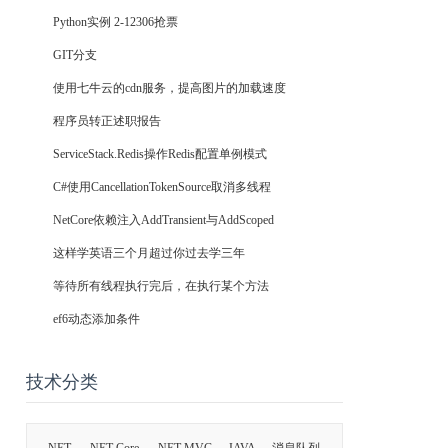
Python实例 2-12306抢票
GIT分支
使用七牛云的cdn服务，提高图片的加载速度
程序员转正述职报告
ServiceStack.Redis操作Redis配置单例模式
C#使用CancellationTokenSource取消多线程
NetCore依赖注入AddTransient与AddScoped
这样学英语三个月超过你过去学三年
等待所有线程执行完后，在执行某个方法
ef6动态添加条件
技术分类