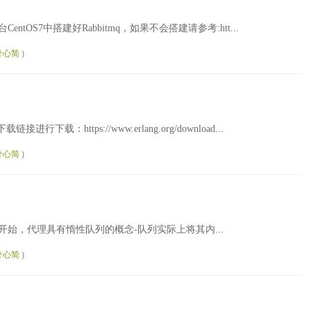
台CentOS7中搭建好Rabbitmq，如果不会搭建请参考:htt...
叶心简
)
链接进行下载：https://www.erlang.org/download...
叶心简
)
bbitMQ 3.6.0开始，代理具有惰性队列的概念-队列实际上将其内...
叶心简
)