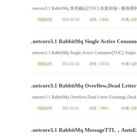
.netcore3.1 RabbitMq 发布确认[TOC] 在发布端
消息队列
2021-02-03
浏览（
7440
）
作者(
尘
.netcore3.1 RabbitMq Single Active Consum
.netcore3.1 RabbitMq Single Active Consumer[TOC
消息队列
2021-02-02
浏览（
9576
）
作者(
尘
.netcore3.1 RabbitMq Overflow,Dead Letter
.netcore3.1 RabbitMq Overflow,Dead Letter Exchange,Dead 
消息队列
2021-02-01
浏览（
7881
）
作者(
尘
.netcore3.1 RabbitMq MessageTTL，Auto