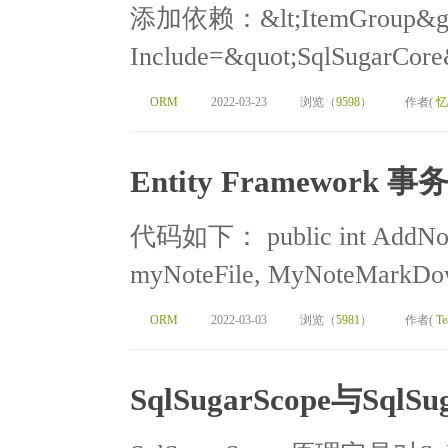
添加依赖：&lt;ItemGroup&gt; 
Include=&quot;SqlSugarCore&
ORM
2022-03-23
浏览（
9598
）
作者(
忆
Entity Framework 事
代码如下： public int AddNot
myNoteFile, MyNoteMarkDo
ORM
2022-03-03
浏览（
5981
）
作者(
Te
SqlSugarScope与SqlSu