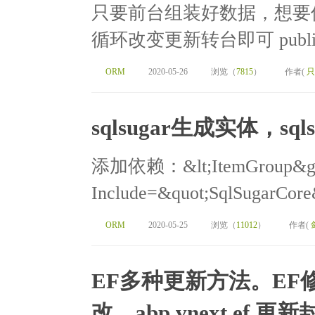
只要前台组装好数据，想要
循环改变更新转台即可 public Acti
ORM
2020-05-26
浏览（
7815
）
作者(
只
sqlsugar生成实体，sql
添加依赖：&lt;ItemGroup&gt; 
Include=&quot;SqlSugarCore&
ORM
2020-05-25
浏览（
11012
）
作者(
EF多种更新方法。EF修改，
改。abp vnext ef 更