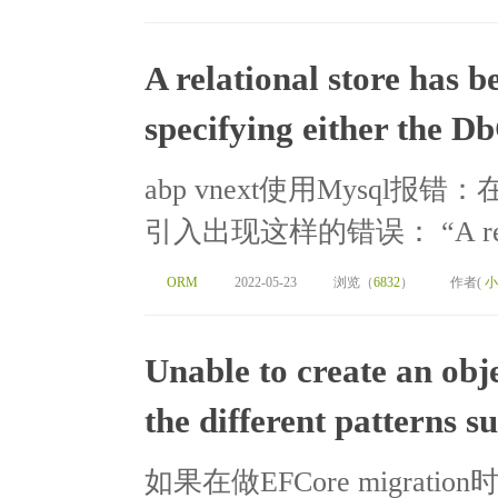
A relational store has 
specifying either the D
abp vnext使用Mysql报
引入出现这样的错误： “A relation
ORM
2022-05-23
浏览（
6832
）
作者(
小
Unable to create an obj
the different patterns s
如果在做EFCore migration时