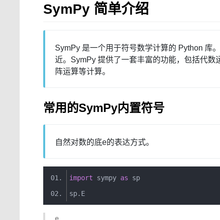
SymPy 简单介绍
SymPy 是一个用于符号数学计算的 Pyth
近。SymPy 提供了一套丰富的功能，包括代
阵运算等计算。
常用的SymPy内置符号
自然对数的底e的表达方式。
import
 sympy 
as
 sp
sp
.
E
e