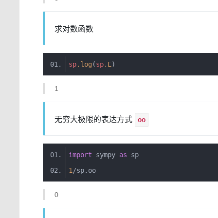
求对数函数
sp
.
log
(
sp
.
E
)
1
无穷大极限的表达方式
oo
import
 sympy 
as
 sp
1
/
sp
.
oo
0