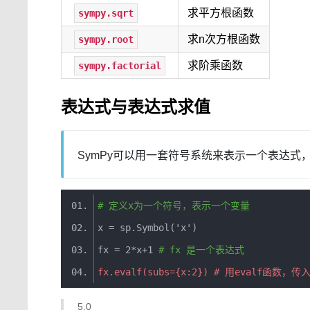
求平方根函数
sympy.sqrt
求n次方根函数
sympy.root
求阶乘函数
sympy.factorial
表达式与表达式求值
SymPy可以用一套符号系统来表示一个表达
# 定义x为一个符号，表示一个变量
x 
=
 sp
.
Symbol
(
'x'
)
fx 
=
2
*
x
+
1
# fx 是一个表达式
fx
.
evalf
(
subs
={
x
:
2
})
# 用evalf函数，
5.0