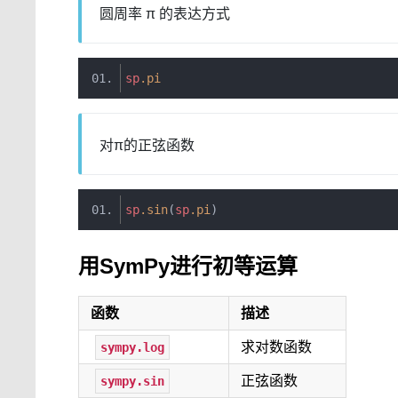
圆周率 π 的表达方式
sp
.
pi
对π的正弦函数
sp
.
sin
(
sp
.
pi
)
用SymPy进行初等运算
函数
描述
求对数函数
sympy.log
正弦函数
sympy.sin