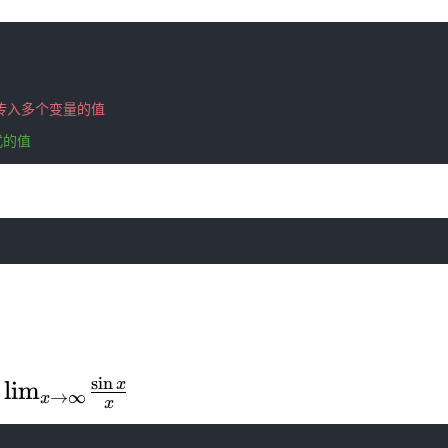
传入多个变量的值
式的值
s
i
n
x
\lim_{x\to \infty}\frac{\sin x}{x}
l
i
m
→
∞
x
x