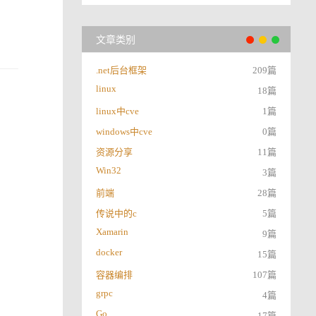
文章类别
.net后台框架
209篇
linux
18篇
linux中cve
1篇
windows中cve
0篇
资源分享
11篇
Win32
3篇
前端
28篇
传说中的c
5篇
Xamarin
9篇
docker
15篇
容器编排
107篇
grpc
4篇
Go
17篇