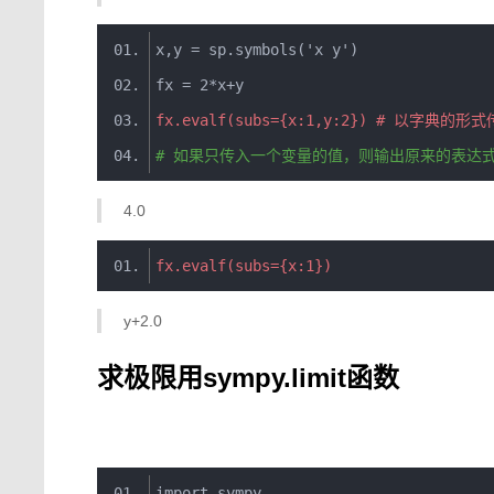
x
,
y 
=
 sp
.
symbols
(
'x y'
)
fx 
=
2
*
x
+
y
fx
.
evalf
(
subs
={
x
:
1
,
y
:
2
})
# 以字典的形式
# 如果只传入一个变量的值，则输出原来的表达
4.0
fx
.
evalf
(
subs
={
x
:
1
})
y+2.0
求极限用sympy.limit函数
import
 sympy