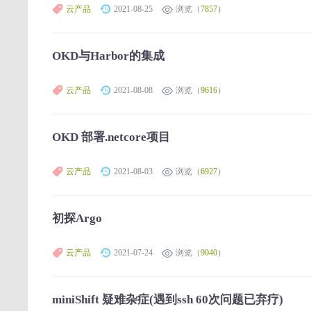
云产品
2021-08-25
浏览（
7857
）
OKD与Harbor的集成
云产品
2021-08-08
浏览（
9616
）
OKD 部署.netcore项目
云产品
2021-08-03
浏览（
6927
）
初探Argo
云产品
2021-07-24
浏览（
9040
）
miniShift 疑难杂症(遇到ssh 60次问题已弃疗)