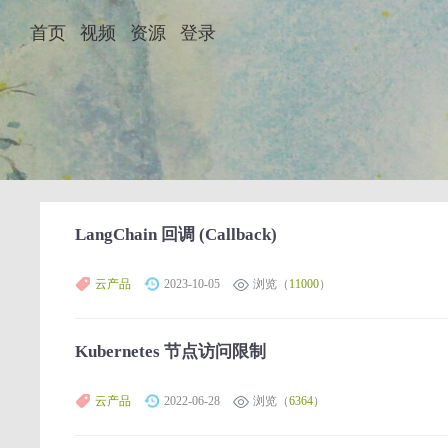
首页
视频
资源
登录
LangChain 回调 (Callback)
云产品
2023-10-05
浏览（
11000
）
Kubernetes 节点访问限制
云产品
2022-06-28
浏览（
6364
）