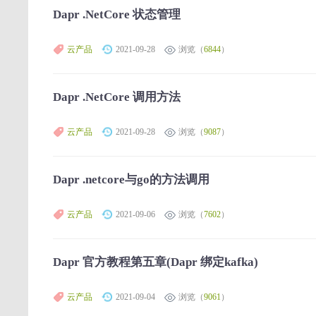
Dapr .NetCore 状态管理
云产品
2021-09-28
浏览（
6844
）
Dapr .NetCore 调用方法
云产品
2021-09-28
浏览（
9087
）
Dapr .netcore与go的方法调用
云产品
2021-09-06
浏览（
7602
）
Dapr 官方教程第五章(Dapr 绑定kafka)
云产品
2021-09-04
浏览（
9061
）