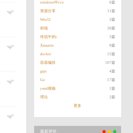
windows中cve
0篇
资源分享
11篇
Win32
3篇
前端
28篇
传说中的c
5篇
Xamarin
9篇
docker
15篇
容器编排
107篇
grpc
4篇
Go
17篇
yaml模板
1篇
理论
2篇
更多
最新评价