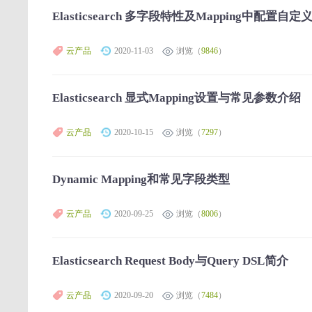
Elasticsearch 多字段特性及Mapping中配置自定义A
云产品
2020-11-03
浏览（
9846
）
Elasticsearch 显式Mapping设置与常见参数介绍
云产品
2020-10-15
浏览（
7297
）
Dynamic Mapping和常见字段类型
云产品
2020-09-25
浏览（
8006
）
Elasticsearch Request Body与Query DSL简介
云产品
2020-09-20
浏览（
7484
）