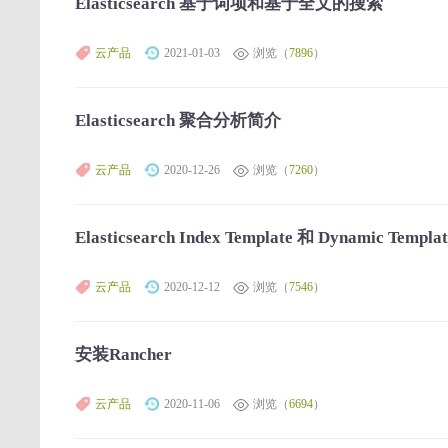
Elasticsearch 基于词项和基于全文的搜索
云产品
2021-01-03
浏览（
7896
）
Elasticsearch 聚合分析简介
云产品
2020-12-26
浏览（
7260
）
Elasticsearch Index Template 和 Dynamic Templa
云产品
2020-12-12
浏览（
7546
）
安装Rancher
云产品
2020-11-06
浏览（
6694
）