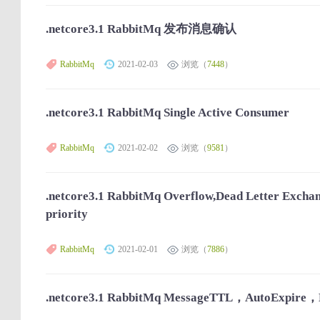
.netcore3.1 RabbitMq 发布消息确认
RabbitMq
2021-02-03
浏览（
7448
）
.netcore3.1 RabbitMq Single Active Consumer
RabbitMq
2021-02-02
浏览（
9581
）
.netcore3.1 RabbitMq Overflow,Dead Letter Excha
priority
RabbitMq
2021-02-01
浏览（
7886
）
.netcore3.1 RabbitMq MessageTTL，AutoExpir