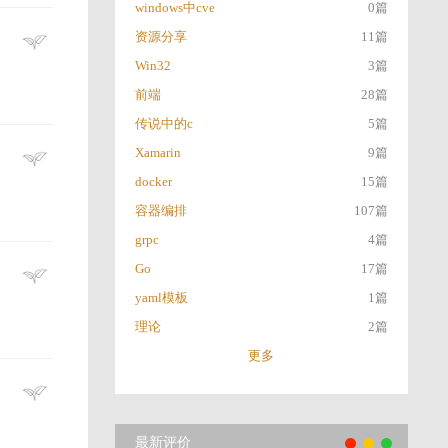
windows中cve
0篇
资源分享
11篇
Win32
3篇
前端
28篇
传说中的c
5篇
Xamarin
9篇
docker
15篇
容器编排
107篇
grpc
4篇
Go
17篇
yaml模板
1篇
理论
2篇
更多
最新评价