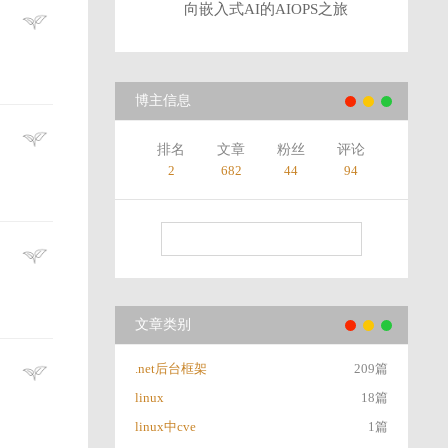
向嵌入式AI的AIOPS之旅
博主信息
排名
文章
粉丝
评论
2
682
44
94
文章类别
.net后台框架
209篇
linux
18篇
linux中cve
1篇