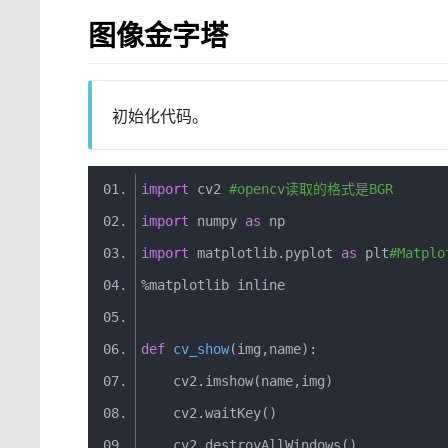
图像金字塔
初始化代码。
import
 cv2 
#opencv读取的格式是BGR
import
 numpy 
as
 np
import
 matplotlib
.
pyplot 
as
 plt
#Matpl
%
matplotlib inline 
def
cv_show
(
img
,
name
)
:
    cv2
.
imshow
(
name
,
img
)
    cv2
.
waitKey
()
    cv2
.
destroyAllWindows
()