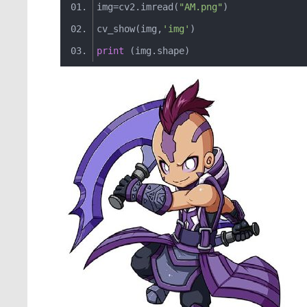
img
=
cv2
.
imread
(
"AM.png"
)
cv_show
(
img
,
'img'
)
print
(
img
.
shape
)