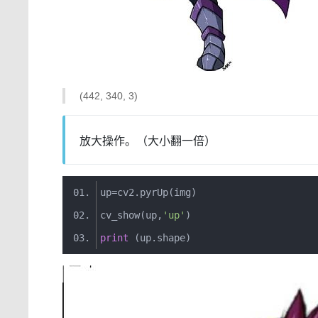
(442, 340, 3)
放大操作。（大小翻一倍）
up
=
cv2
.
pyrUp
(
img
)
cv_show
(
up
,
'up'
)
print
(
up
.
shape
)