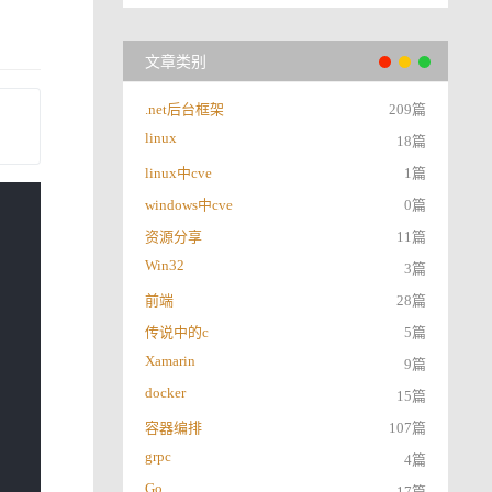
文章类别
.net后台框架
209篇
linux
18篇
linux中cve
1篇
windows中cve
0篇
资源分享
11篇
Win32
3篇
前端
28篇
传说中的c
5篇
Xamarin
9篇
docker
15篇
容器编排
107篇
grpc
4篇
Go
17篇