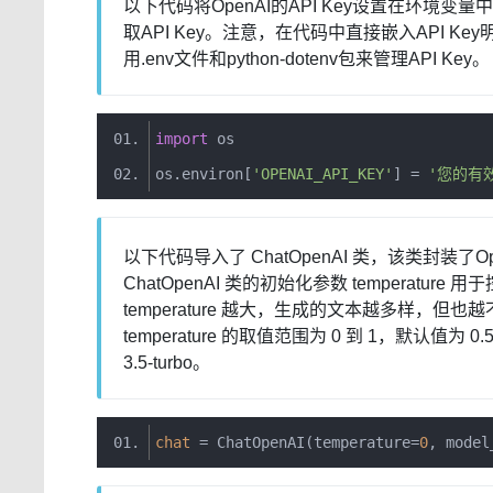
以下代码将OpenAI的API Key设置在环境变量中。
取API Key。注意，在代码中直接嵌入API K
用.env文件和python-dotenv包来管理API Key。
import
 os
os
.
environ
[
'OPENAI_API_KEY'
]
=
'您的有效O
以下代码导入了 ChatOpenAI 类，该类封装了O
ChatOpenAI 类的初始化参数 temperatu
temperature 越大，生成的文本越多样，但也
temperature 的取值范围为 0 到 1，默认值为
3.5-turbo。
chat
=
ChatOpenAI
(
temperature
=
0
,
 model