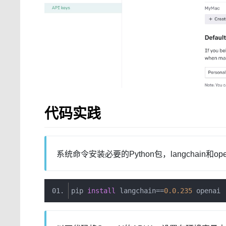
代码实践
系统命令安装必要的Python包，langchain和ope
pip 
install
 langchain
==
0.0
.
235
 openai