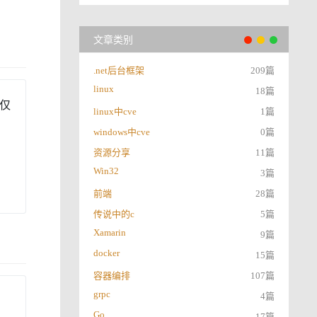
文章类别
.net后台框架
209篇
linux
18篇
仅
linux中cve
1篇
windows中cve
0篇
资源分享
11篇
Win32
3篇
前端
28篇
传说中的c
5篇
Xamarin
9篇
docker
15篇
容器编排
107篇
grpc
4篇
它
Go
17篇