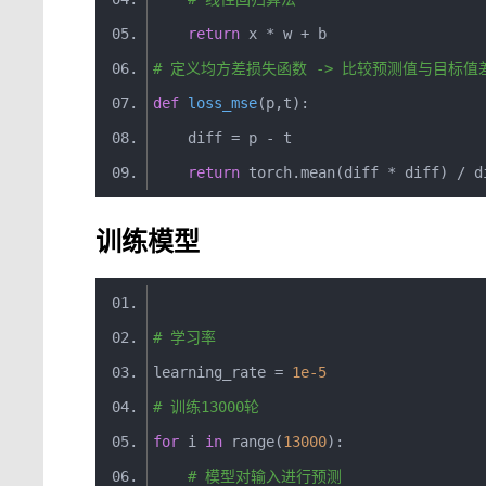
return
 x 
*
 w 
+
 b
# 定义均方差损失函数 -> 比较预测值与目标值
def
loss_mse
(
p
,
t
)
:
    diff 
=
 p 
-
 t
return
 torch
.
mean
(
diff 
*
 diff
)
/
 d
训练模型
# 学习率
learning_rate 
=
1e-5
# 训练13000轮
for
 i 
in
 range
(
13000
):
# 模型对输入进行预测