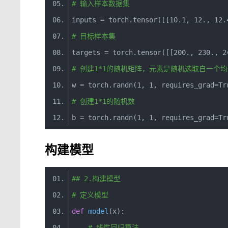
# 输入样本数据集
inputs 
=
 torch
.
tensor
([[
10.1
,
12.
,
12.
# 目标样本集
targets 
=
 torch
.
tensor
([[
200.
,
230.
,
2
# 创建1*1的随机矩阵，元素是随机选取自一个均
w 
=
 torch
.
randn
(
1
,
1
,
 requires_grad
=
Tr
# 创建1*1的随机数
b 
=
 torch
.
randn
(
1
,
1
,
 requires_grad
=
Tr
构建模型
## 2.构建模型
# 定义模型
def
model
(
x
)
:
# 线性回归算法