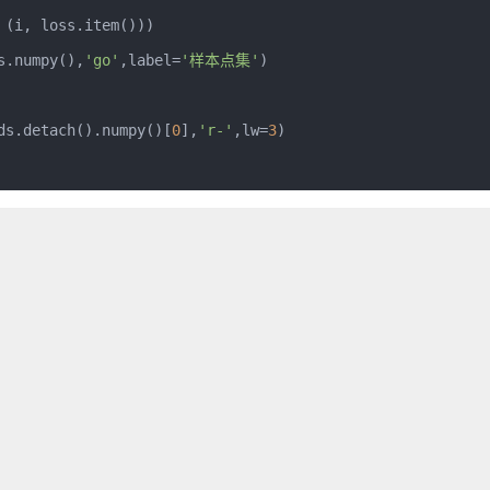
(
i
,
 loss
.
item
()))
s
.
numpy
(),
'go'
,
label
=
'样本点集'
)
ds
.
detach
().
numpy
()[
0
],
'r-'
,
lw
=
3
)