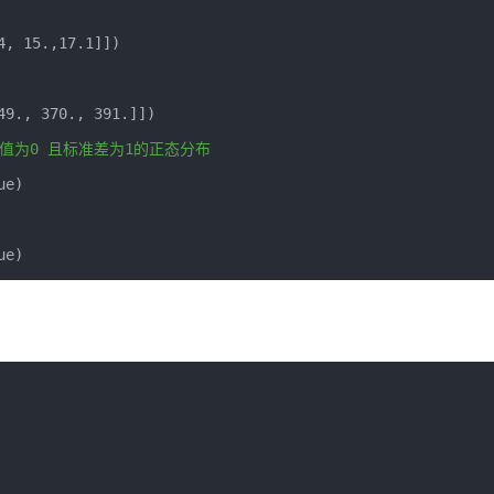
4
,
15.
,
17.1
]])
49.
,
370.
,
391.
]])
值为0 且标准差为1的正态分布
ue
)
ue
)