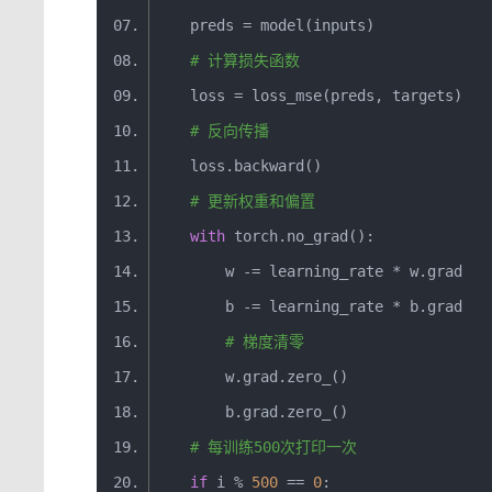
    preds 
=
 model
(
inputs
)
# 计算损失函数
    loss 
=
 loss_mse
(
preds
,
 targets
)
# 反向传播
    loss
.
backward
()
# 更新权重和偏置
with
 torch
.
no_grad
():
        w 
-=
 learning_rate 
*
 w
.
grad
        b 
-=
 learning_rate 
*
 b
.
grad
# 梯度清零
        w
.
grad
.
zero_
()
        b
.
grad
.
zero_
()
# 每训练500次打印一次
if
 i 
%
500
==
0
: