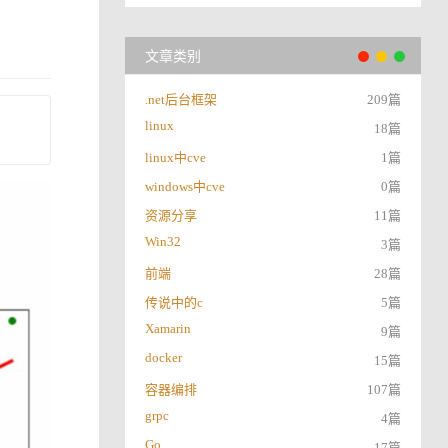
文章类别
.net后台框架
209篇
linux
18篇
linux中cve
1篇
windows中cve
0篇
资源分享
11篇
Win32
3篇
前端
28篇
传说中的c
5篇
Xamarin
9篇
docker
15篇
容器编排
107篇
grpc
4篇
Go
17篇