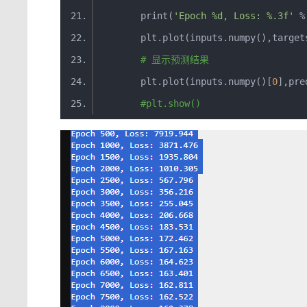
print
(
'Epoch %d, Loss: %.3f'
%
        plt
.
plot
(
inputs
.
numpy
(),
target
# 显示预测结果
        plt
.
plot
(
inputs
.
numpy
()[
0
],
pre
#plt.show()